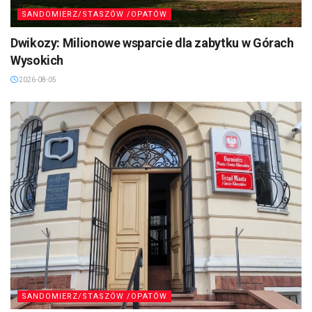
SANDOMIERZ/STASZÓW /OPATÓW
Dwikozy: Milionowe wsparcie dla zabytku w Górach
Wysokich
2026-08-05
SANDOMIERZ/STASZÓW /OPATÓW