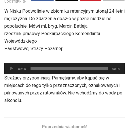
UDOSTĘPNIEŃ
W Nisku Podwolinie w zbiorniku retencyjnym utonął 24-letni
mężczyzna. Do zdarzenia doszło w późne niedzielne
popołudnie. Mówi mł. bryg. Marcin Betleja
rzecznik prasowy Podkarpackiego Komendanta
Wojewódzkiego
Państwowej Straży Pożarnej:
Odtwarzacz
00:00
00:00
plików
Strażacy przypominają: Pamiętajmy, aby kąpać się w
dźwiękowych
miejscach do tego tylko przeznaczonych, oznakowanych i
pilnowanych przez ratowników. Nie wchodźmy do wody po
alkoholu.
Poprzednia wiadomość