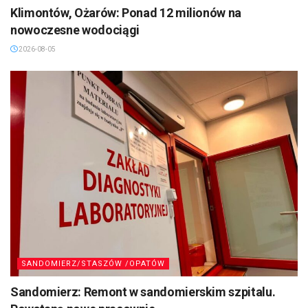
Klimontów, Ożarów: Ponad 12 milionów na
nowoczesne wodociągi
2026-08-05
SANDOMIERZ/STASZÓW /OPATÓW
Sandomierz: Remont w sandomierskim szpitalu.