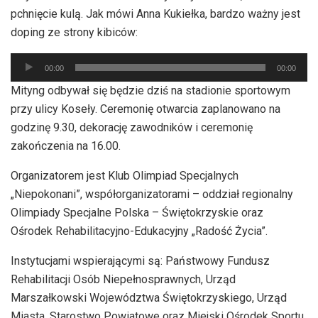
pchnięcie kulą. Jak mówi Anna Kukiełka, bardzo ważny jest
doping ze strony kibiców:
Odtwarzacz
00:00
00:00
plików
Mityng odbywał się będzie dziś na stadionie sportowym
dźwiękowych
przy ulicy Koseły. Ceremonię otwarcia zaplanowano na
godzinę 9.30, dekorację zawodników i ceremonię
zakończenia na 16.00.
Organizatorem jest Klub Olimpiad Specjalnych
„Niepokonani”, współorganizatorami – oddział regionalny
Olimpiady Specjalne Polska – Świętokrzyskie oraz
Ośrodek Rehabilitacyjno-Edukacyjny „Radość Życia”.
Instytucjami wspierającymi są: Państwowy Fundusz
Rehabilitacji Osób Niepełnosprawnych, Urząd
Marszałkowski Województwa Świętokrzyskiego, Urząd
Miasta, Starostwo Powiatowe oraz Miejski Ośrodek Sportu