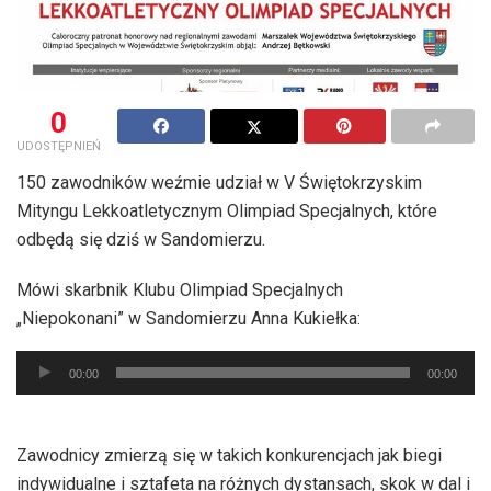
0
UDOSTĘPNIEŃ
150 zawodników weźmie udział w V Świętokrzyskim
Mityngu Lekkoatletycznym Olimpiad Specjalnych, które
odbędą się dziś w Sandomierzu.
Mówi skarbnik Klubu Olimpiad Specjalnych
„Niepokonani” w Sandomierzu Anna Kukiełka:
Odtwarzacz
00:00
00:00
plików
dźwiękowych
Zawodnicy zmierzą się w takich konkurencjach jak biegi
indywidualne i sztafeta na różnych dystansach, skok w dal i