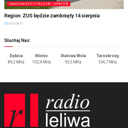
SANDOMIERZ/STASZÓW /OPATÓW
Region: ZUS będzie zamknięty 14 sierpnia
2026-08-07
Słuchaj Nas:
Dębica
Mielec
Stalowa Wola
Tarnobrzeg
89,2 MHz
102,4 MHz
93,5 MHz
104,7 MHz