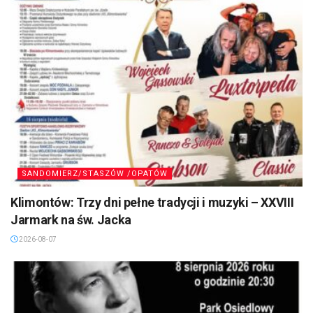
SANDOMIERZ/STASZÓW /OPATÓW
Klimontów: Trzy dni pełne tradycji i muzyki – XXVIII
Jarmark na św. Jacka
2026-08-07