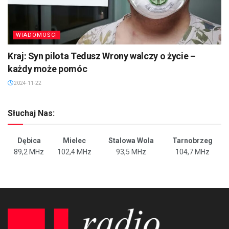
WIADOMOŚCI
Kraj: Syn pilota Tedusz Wrony walczy o życie –
każdy może pomóc
2024-11-22
Słuchaj Nas:
Dębica
Mielec
Stalowa Wola
Tarnobrzeg
89,2 MHz
102,4 MHz
93,5 MHz
104,7 MHz