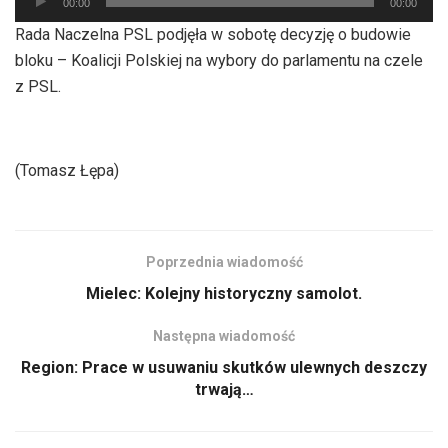
00:00
00:00
plików
Rada Naczelna PSL podjęła w sobotę decyzję o budowie
dźwiękowych
bloku – Koalicji Polskiej na wybory do parlamentu na czele
z PSL.
(Tomasz Łępa)
Poprzednia wiadomość
Mielec: Kolejny historyczny samolot.
Następna wiadomość
Region: Prace w usuwaniu skutków ulewnych deszczy
trwają…