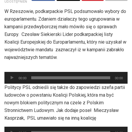
UDOSTĘPNIEŃ
W Rzeszowie, podkarpackie PSL podsumowało wybory do
europarlamentu. Zdaniem działaczy tego ugrupowania w
kampanii przedwyborczej mało mówiło się o sprawach
Europy. Czesław Siekierski Lider podkarpackiej listy
Koalicji Europejskiej do Europarlamentu, który nie uzyskał w
województwie mandatu zaznaczył iż w kampanii zabrakło
najważniejszych tematów.
Odtwarzacz
00:00
00:00
plików
Politycy PSL odnieśli się także do zapowiedzi szefa partii
dźwiękowych
ludowców o powstaniu Koalicji Polskiej, która ma być
nowym blokiem politycznym na czele z Polskim
Stronnictwem Ludowym. Jak dodaje poseł Mieczysław
Kasprzak, PSL umawiało się na inną koalicję
Odtwarzacz