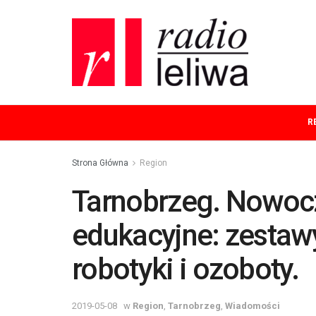
R
Strona Główna
Region
Tarnobrzeg. Nowoc
edukacyjne: zestaw
robotyki i ozoboty.
2019-05-08
w
Region
,
Tarnobrzeg
,
Wiadomości