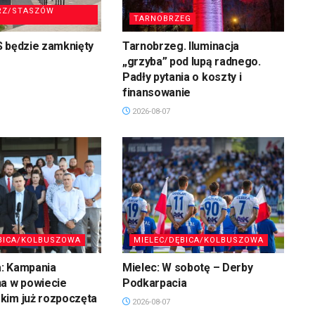
RZ/STASZÓW
TARNOBRZEG
S będzie zamknięty
Tarnobrzeg. Iluminacja
„grzyba” pod lupą radnego.
Padły pytania o koszty i
finansowanie
2026-08-07
BICA/KOLBUSZOWA
MIELEC/DĘBICA/KOLBUSZOWA
: Kampania
Mielec: W sobotę – Derby
na w powiecie
Podkarpacia
kim już rozpoczęta
2026-08-07