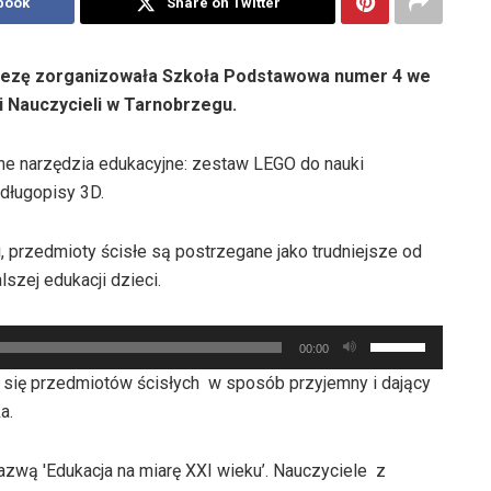
book
Share on Twitter
prezę zorganizowała Szkoła Podstawowa numer 4 we
 Nauczycieli w Tarnobrzegu.
e narzędzia edukacyjne: zestaw LEGO do nauki
i długopisy 3D.
 przedmioty ścisłe są postrzegane jako trudniejsze od
szej edukacji dzieci.
Używaj
00:00
strzałek
 się przedmiotów ścisłych w sposób przyjemny i dający
do
a.
góry
oraz
zwą 'Edukacja na miarę XXI wieku’. Nauczyciele z
do