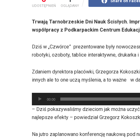
Share on Face
UDOSTĘPNIEŃ
OGLĄDANY
Trwają Tarnobrzeskie Dni Nauk Ścisłych. Im
współpracy z Podkarpackim Centrum Edukacji
Dziś w „Czwórce” prezentowane były nowoczesn
robotyki, ozoboty, tablice interaktywne, drukarka 
Zdaniem dyrektora placówki, Grzegorza Kokoszki,
innych ale to one uczą myślenia, a to ważne w dal
Odtwarzacz
00:00
plików
– Dziś pokazywaliśmy dzieciom jak można uczyć
dźwiękowych
najlepsze efekty – powiedział Grzegorz Kokoszk
Na jutro zaplanowano konferencję naukową pod na