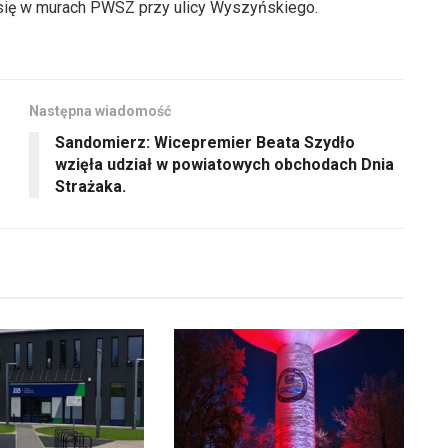
 się w murach PWSZ przy ulicy Wyszyńskiego.
dołu
aby
zwiększyć
lub
Następna wiadomość
zmniejszyć
Sandomierz: Wicepremier Beata Szydło
głośność.
wzięła udział w powiatowych obchodach Dnia
Strażaka.