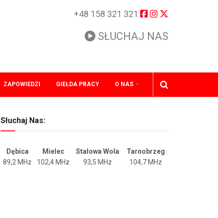
+48 158 321 321
SŁUCHAJ NAS
ZAPOWIEDZI
GIEŁDA PRACY
O NAS
Słuchaj Nas:
Dębica
Mielec
Stalowa Wola
Tarnobrzeg
89,2 MHz
102,4 MHz
93,5 MHz
104,7 MHz