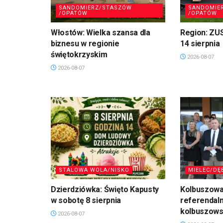
SANDOMIERZ/STASZÓW
SANDOMIE
/OPATÓW
/OPATÓW
Włostów: Wielka szansa dla
Region: ZU
biznesu w regionie
14 sierpnia
świętokrzyskim
2026-08-07
2026-08-07
STALOWA WOLA/NISKO
MIELEC/DĘ
Dzierdziówka: Święto Kapusty
Kolbuszowa
w sobotę 8 sierpnia
referendal
kolbuszows
2026-08-07