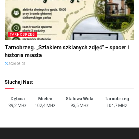
TARNOBRZEG
Tarnobrzeg. „Szlakiem szklanych zdjęć” – spacer i
historia miasta
2026-08-05
Słuchaj Nas:
Dębica
Mielec
Stalowa Wola
Tarnobrzeg
89,2 MHz
102,4 MHz
93,5 MHz
104,7 MHz