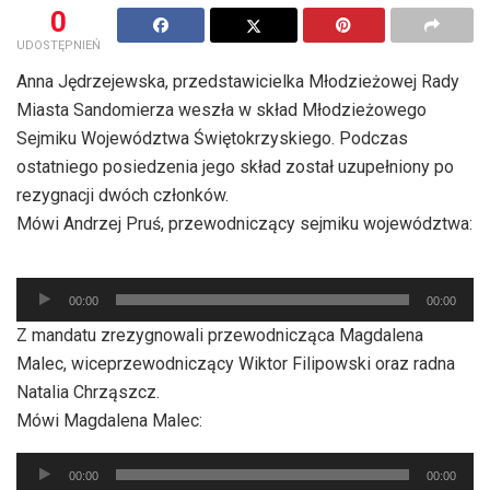
0
UDOSTĘPNIEŃ
Anna Jędrzejewska, przedstawicielka Młodzieżowej Rady
Miasta Sandomierza weszła w skład Młodzieżowego
Sejmiku Województwa Świętokrzyskiego. Podczas
ostatniego posiedzenia jego skład został uzupełniony po
rezygnacji dwóch członków.
Mówi Andrzej Pruś, przewodniczący sejmiku województwa:
Odtwarzacz
00:00
00:00
plików
Z mandatu zrezygnowali przewodnicząca Magdalena
dźwiękowych
Malec, wiceprzewodniczący Wiktor Filipowski oraz radna
Natalia Chrząszcz.
Mówi Magdalena Malec:
Odtwarzacz
00:00
00:00