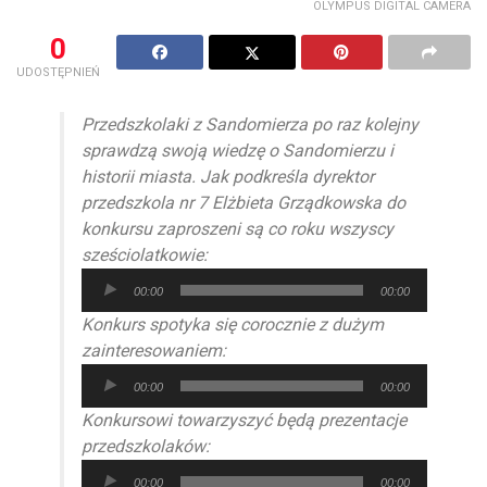
OLYMPUS DIGITAL CAMERA
0
UDOSTĘPNIEŃ
Przedszkolaki z Sandomierza po raz kolejny
sprawdzą swoją wiedzę o Sandomierzu i
historii miasta. Jak podkreśla dyrektor
przedszkola nr 7 Elżbieta Grządkowska do
konkursu zaproszeni są co roku wszyscy
sześciolatkowie:
Odtwarzacz
00:00
00:00
plików
Konkurs spotyka się corocznie z dużym
dźwiękowych
zainteresowaniem:
Odtwarzacz
00:00
00:00
plików
Konkursowi towarzyszyć będą prezentacje
dźwiękowych
przedszkolaków:
Odtwarzacz
00:00
00:00