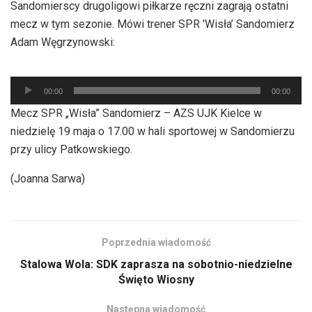
Sandomierscy drugoligowi piłkarze ręczni zagrają ostatni
mecz w tym sezonie. Mówi trener SPR 'Wisła’ Sandomierz
Adam Węgrzynowski:
Odtwarzacz
00:00
00:00
plików
Mecz SPR „Wisła” Sandomierz – AZS UJK Kielce w
dźwiękowych
niedzielę 19 maja o 17.00 w hali sportowej w Sandomierzu
przy ulicy Patkowskiego.
(Joanna Sarwa)
Poprzednia wiadomość
Stalowa Wola: SDK zaprasza na sobotnio-niedzielne
Święto Wiosny
Następna wiadomość