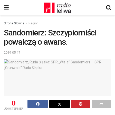
Strona Główna
Region
Sandomierz: Szczypiorniści
powalczą o awans.
2019-05-17
0
UDOSTĘPNIEŃ