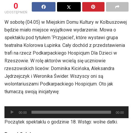
0
UDOSTĘPNIEŃ
W sobotę (04.05) w Miejskim Domu Kultury w Kolbuszowej
będzie miało miejsce wyjątkowe wydarzenie. Mowa o
spektaklu pod tytułem ‘Przyjaciel’, które wystawi grupa
teatralna Kolorowa Łupinka. Cały dochód z przedstawienia
trafi na rzecz Podkarpackiego Hospicjum Dla Dzieci w
Rzeszowie. W rolę aktorów wcielą się uczniowie
rzeszowskich liceów: Dominika Kicińska, Aleksandra
Jędrzejczyk i Weronika Świder. Wszyscy oni są
wolontariuszami Podkarpackiego Hospicjum. Oto jak
tłumaczą swoją inicjatywę:
Odtwarzacz
00:00
00:00
plików
Początek spektaklu o godzinie 18. Wstęp: wolne datki.
dźwiękowych