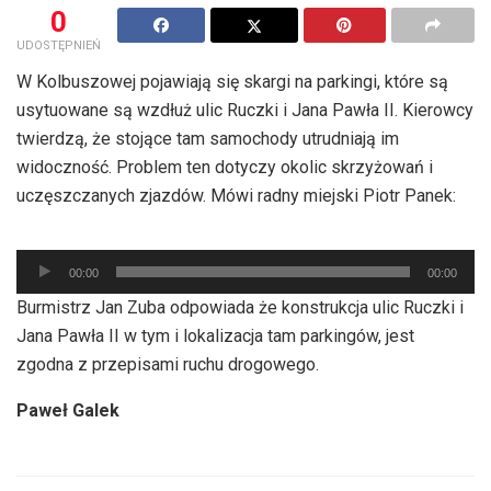
0
UDOSTĘPNIEŃ
W Kolbuszowej pojawiają się skargi na parkingi, które są
usytuowane są wzdłuż ulic Ruczki i Jana Pawła II. Kierowcy
twierdzą, że stojące tam samochody utrudniają im
widoczność. Problem ten dotyczy okolic skrzyżowań i
uczęszczanych zjazdów. Mówi radny miejski Piotr Panek:
Odtwarzacz
00:00
00:00
plików
Burmistrz Jan Zuba odpowiada że konstrukcja ulic Ruczki i
dźwiękowych
Jana Pawła II w tym i lokalizacja tam parkingów, jest
zgodna z przepisami ruchu drogowego.
Paweł Galek