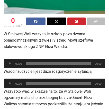
0
UDOSTĘPNIEŃ
W Stalowej Woli wszystkie szkoły poza dwoma
ponadgimnazjalnymi zawiesiły strajk. Mówi szefowa
stalowowolskiego ZNP Eliza Walicha:
Odtwarzacz
00:00
00:00
plików
Wśród nauczycieli jest duże rozgoryczenie sytuacją:
dźwiękowych
Odtwarzacz
00:00
00:00
plików
Wszystko więc w skazuje na to, ze w Stalowej Woli
dźwiękowych
egzaminy maturalne przebiegną bez zakłóceń. Eliza
Walicha natomiast mocno podkreśliła, że strajk jest jedynie