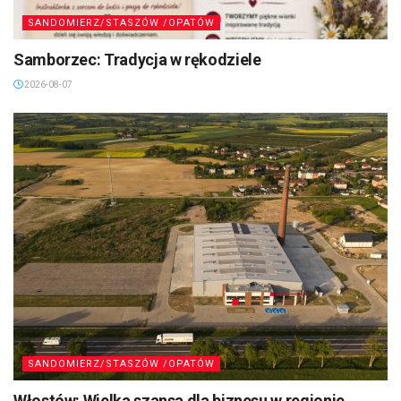
SANDOMIERZ/STASZÓW /OPATÓW
Samborzec: Tradycja w rękodziele
2026-08-07
SANDOMIERZ/STASZÓW /OPATÓW
Włostów: Wielka szansa dla biznesu w regionie