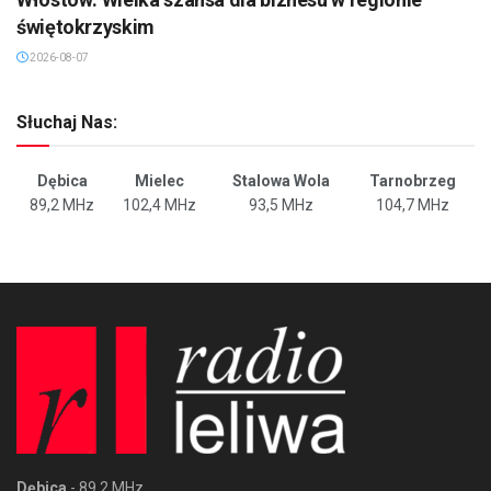
świętokrzyskim
2026-08-07
Słuchaj Nas:
Dębica
Mielec
Stalowa Wola
Tarnobrzeg
89,2 MHz
102,4 MHz
93,5 MHz
104,7 MHz
Dębica
- 89,2 MHz