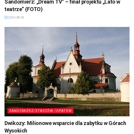
Sandomierz: „Dream TV” – finał projektu „Lato w
teatrze” (FOTO)
2026-08-05
SANDOMIERZ/STASZÓW /OPATÓW
Dwikozy: Milionowe wsparcie dla zabytku w Górach
Wysokich