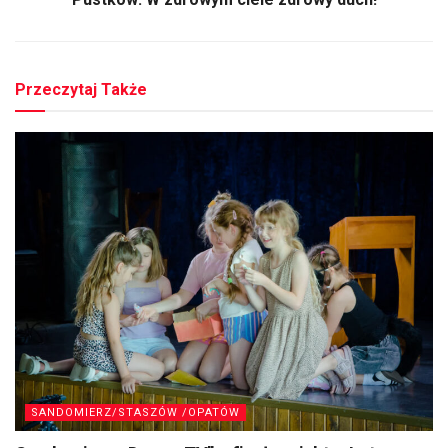
Przeczytaj Także
SANDOMIERZ/STASZÓW /OPATÓW