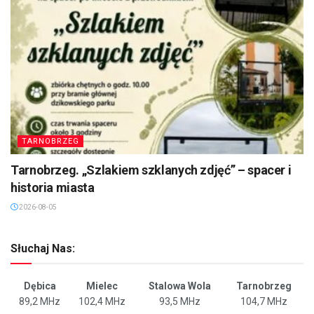
TARNOBRZEG
Tarnobrzeg. „Szlakiem szklanych zdjęć” – spacer i
historia miasta
2026-08-05
Słuchaj Nas:
Dębica
Mielec
Stalowa Wola
Tarnobrzeg
89,2 MHz
102,4 MHz
93,5 MHz
104,7 MHz