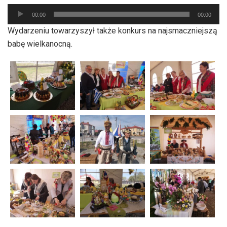
Odtwarzacz
00:00
00:00
plików
Wydarzeniu towarzyszył także konkurs na najsmaczniejszą
dźwiękowych
babę wielkanocną.