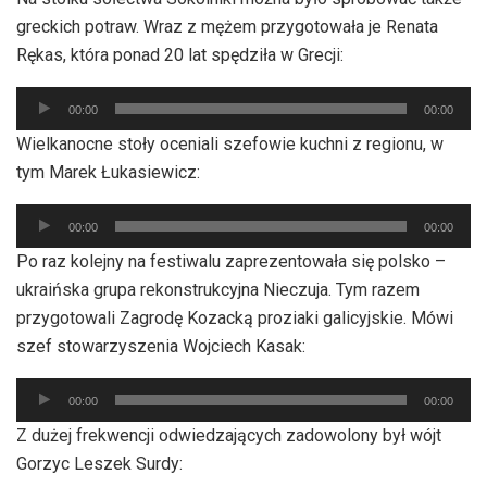
dźwiękowych
greckich potraw. Wraz z mężem przygotowała je Renata
Rękas, która ponad 20 lat spędziła w Grecji:
Odtwarzacz
00:00
00:00
plików
Wielkanocne stoły oceniali szefowie kuchni z regionu, w
dźwiękowych
tym Marek Łukasiewicz:
Odtwarzacz
00:00
00:00
plików
Po raz kolejny na festiwalu zaprezentowała się polsko –
dźwiękowych
ukraińska grupa rekonstrukcyjna Nieczuja. Tym razem
przygotowali Zagrodę Kozacką proziaki galicyjskie. Mówi
szef stowarzyszenia Wojciech Kasak:
Odtwarzacz
00:00
00:00
plików
Z dużej frekwencji odwiedzających zadowolony był wójt
dźwiękowych
Gorzyc Leszek Surdy: