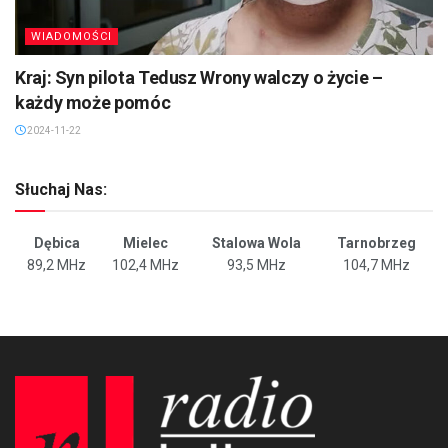
WIADOMOŚCI
Kraj: Syn pilota Tedusz Wrony walczy o życie –
każdy może pomóc
2024-11-22
Słuchaj Nas:
Dębica
Mielec
Stalowa Wola
Tarnobrzeg
89,2 MHz
102,4 MHz
93,5 MHz
104,7 MHz