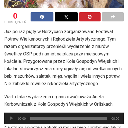
0
UDOSTĘPNIEŃ
Już po raz piąty w Gorzycach zorganizowano Festiwal
Potraw Wielkanocnych i Rękodzieła Artystycznego. Tym
razem organizatorzy przenieśli wydarzenie z murów
świetlicy OSP pod namiot na placu przy miejscowym
kościele. Przygotowane przez Koła Gospodyń Wiejskich i
lokalne stowarzyszenia stoły uginały się od wielkanocnych
bab, mazurków, sałatek, mięs, wędlin i wielu innych potraw.
Nie zabrakło również rękodzieła artystycznego.
Warto takie wydarzenia organizować uważa Aneta
Karbowniczek z Koła Gospodyń Wiejskich w Orliskach:
Odtwarzacz
00:00
00:00
plików
Na stoiku sołectwa Sokolniki można było spróbować także