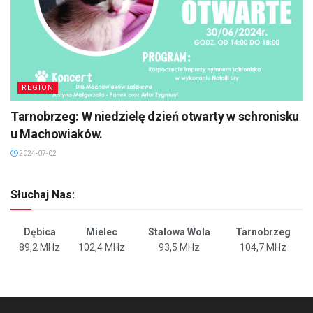
REGION
Tarnobrzeg: W niedzielę dzień otwarty w schronisku
u Machowiaków.
2024-07-02
Słuchaj Nas:
Dębica
Mielec
Stalowa Wola
Tarnobrzeg
89,2 MHz
102,4 MHz
93,5 MHz
104,7 MHz