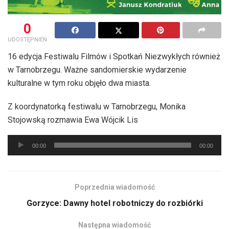
0
UDOSTĘPNIEŃ
16 edycja Festiwalu Filmów i Spotkań Niezwykłych również
w Tarnobrzegu. Ważne sandomierskie wydarzenie
kulturalne w tym roku objęło dwa miasta.
Z koordynatorką festiwalu w Tarnobrzegu, Monika
Stojowską rozmawia Ewa Wójcik Lis
Odtwarzacz
00:00
00:00
plików
dźwiękowych
Poprzednia wiadomość
Gorzyce: Dawny hotel robotniczy do rozbiórki
Następna wiadomość