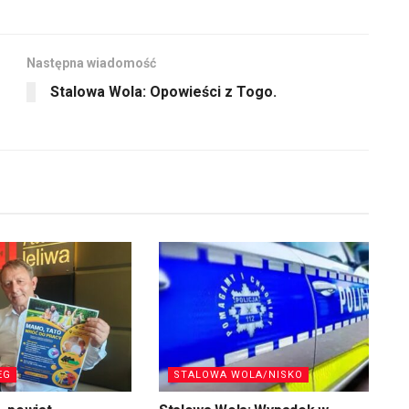
aby
zwiększyć
lub
Następna wiadomość
zmniejszyć
Stalowa Wola: Opowieści z Togo.
głośność.
EG
STALOWA WOLA/NISKO