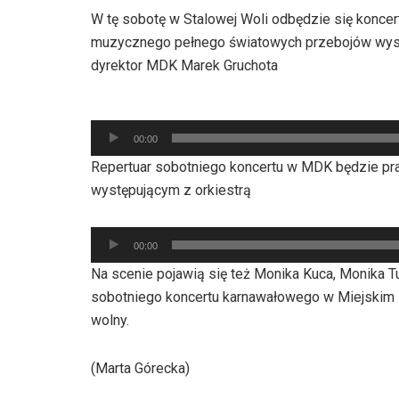
W tę sobotę w Stalowej Woli odbędzie się koncer
muzycznego pełnego światowych przebojów wystą
dyrektor MDK Marek Gruchota
Odtwarzacz
00:00
plików
Repertuar sobotniego koncertu w MDK będzie pra
dźwiękowych
występującym z orkiestrą
Odtwarzacz
00:00
plików
Na scenie pojawią się też Monika Kuca, Monika T
dźwiękowych
sobotniego koncertu karnawałowego w Miejskim 
wolny.
(Marta Górecka)