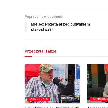
Poprzednia wiadomość
Mielec: Pikieta przed budynkiem
starostwa?!
Przeczytaj Także
TARNOBRZEG
TARNOBRZ