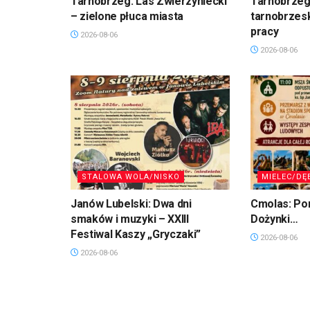
Tarnobrzeg. Las Zwierzyniecki
Tarnobrzeg
– zielone płuca miasta
tarnobrzesk
pracy
2026-08-06
2026-08-06
STALOWA WOLA/NISKO
MIELEC/DĘ
Janów Lubelski: Dwa dni
Cmolas: Po
smaków i muzyki – XXIII
Dożynki…
Festiwal Kaszy „Gryczaki”
2026-08-06
2026-08-06