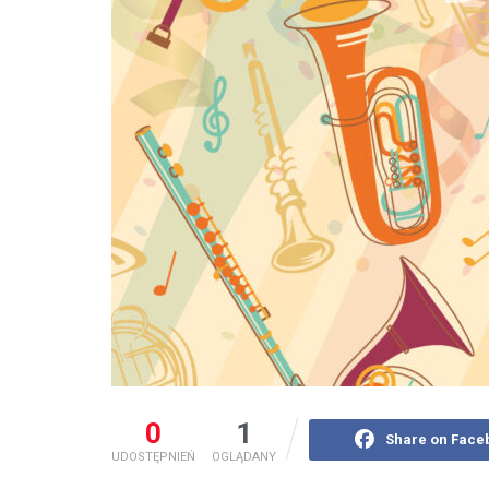
0
1
Share on Face
UDOSTĘPNIEŃ
OGLĄDANY