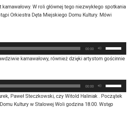
t karnawałowy. W roli głównej tego niezwykłego spotkania
pi Orkiestra Dęta Miejskiego Domu Kultury. Mówi
Używaj
00:00
strzałek
wdziwie karnawałowy, również dzięki artystom gościnnie
do
góry
oraz
Używaj
do
00:00
strzałek
dołu
urek, Paweł Steczkowski, czy Witold Haliniak . Początek
do
aby
Domu Kultury w Stalowej Woli godzina 18.00. Wstęp
góry
zwiększyć
oraz
lub
do
zmniejszyć
dołu
głośność.