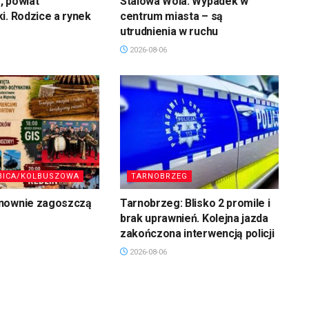
, powiat
Stalowa Wola: Wypadek w
i. Rodzice a rynek
centrum miasta – są
utrudnienia w ruchu
2026-08-06
BICA/KOLBUSZOWA
TARNOBRZEG
nownie zagoszczą
Tarnobrzeg: Blisko 2 promile i
brak uprawnień. Kolejna jazda
zakończona interwencją policji
2026-08-06