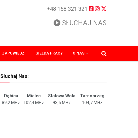
+48 158 321 321
SŁUCHAJ NAS
ZAPOWIEDZI
GIEŁDA PRACY
O NAS
Słuchaj Nas:
Dębica
Mielec
Stalowa Wola
Tarnobrzeg
89,2 MHz
102,4 MHz
93,5 MHz
104,7 MHz