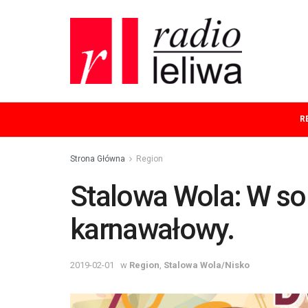
R
Strona Główna
Region
Stalowa Wola: W so
karnawałowy.
2019-02-01
w
Region
,
Stalowa Wola/Nisko