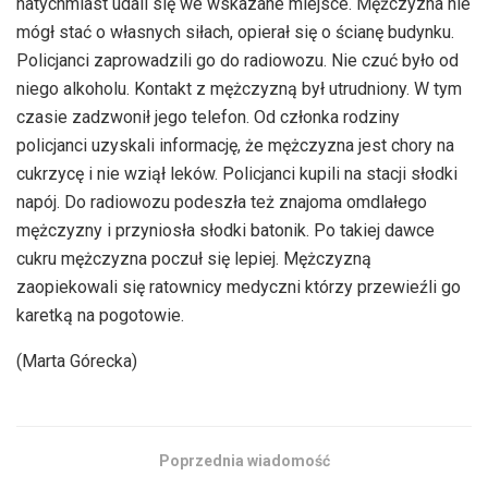
natychmiast udali się we wskazane miejsce. Mężczyzna nie
mógł stać o własnych siłach, opierał się o ścianę budynku.
Policjanci zaprowadzili go do radiowozu. Nie czuć było od
niego alkoholu. Kontakt z mężczyzną był utrudniony. W tym
czasie zadzwonił jego telefon. Od członka rodziny
policjanci uzyskali informację, że mężczyzna jest chory na
cukrzycę i nie wziął leków. Policjanci kupili na stacji słodki
napój. Do radiowozu podeszła też znajoma omdlałego
mężczyzny i przyniosła słodki batonik. Po takiej dawce
cukru mężczyzna poczuł się lepiej. Mężczyzną
zaopiekowali się ratownicy medyczni którzy przewieźli go
karetką na pogotowie.
(Marta Górecka)
Poprzednia wiadomość