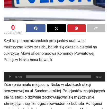
0
UDOSTĘPNIEŃ
Szybka pomoc niżańskich policjantów uratowała
mężczyznę, który zasłabł, bo jak się okazało cierpiał na
cukrzycę. Mówi oficer prasowa Komendy Powiatowej
Policji w Nisku Anna Kowalik
Odtwarzacz
plików
00:00
00:00
dźwiękowych
Zdarzenie miało miejsce w Nisku w okolicach stacji
benzynowej na ul. Sandomierskiej. Policjantów znajdujących
się na stacji o dziwnie zachowującym się mężczyźnie
słaniającym się na nogach powiadomiła kobieta. Policjanci