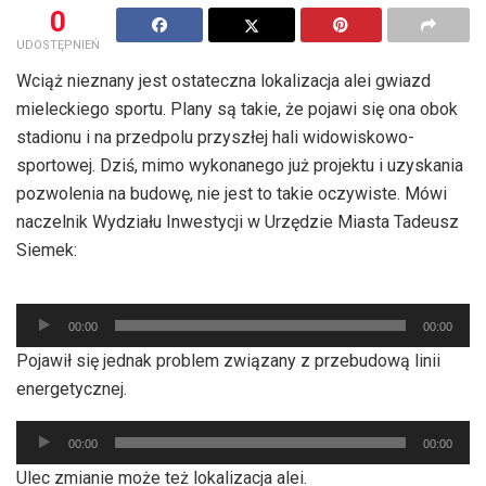
0
UDOSTĘPNIEŃ
Wciąż nieznany jest ostateczna lokalizacja alei gwiazd
mieleckiego sportu. Plany są takie, że pojawi się ona obok
stadionu i na przedpolu przyszłej hali widowiskowo-
sportowej. Dziś, mimo wykonanego już projektu i uzyskania
pozwolenia na budowę, nie jest to takie oczywiste. Mówi
naczelnik Wydziału Inwestycji w Urzędzie Miasta Tadeusz
Siemek:
Odtwarzacz
00:00
00:00
plików
Pojawił się jednak problem związany z przebudową linii
dźwiękowych
energetycznej.
Odtwarzacz
00:00
00:00
plików
Ulec zmianie może też lokalizacja alei.