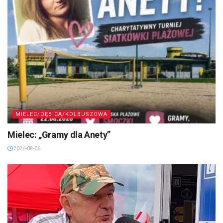
MIELEC/DĘBICA/KOLBUSZOWA
Mielec: „Gramy dla Anety”
2026-08-06