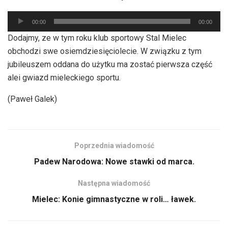
dźwiękowych
Odtwarzacz
00:00
00:00
plików
Dodajmy, ze w tym roku klub sportowy Stal Mielec
dźwiękowych
obchodzi swe osiemdziesięciolecie. W związku z tym
jubileuszem oddana do użytku ma zostać pierwsza część
alei gwiazd mieleckiego sportu.
(Paweł Galek)
Poprzednia wiadomość
Padew Narodowa: Nowe stawki od marca.
Następna wiadomość
Mielec: Konie gimnastyczne w roli… ławek.