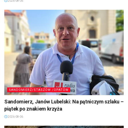
2026-08-06
SANDOMIERZ/STASZÓW /OPATÓW
Sandomierz, Janów Lubelski: Na pątniczym szlaku –
piątek po znakiem krzyża
2026-08-06