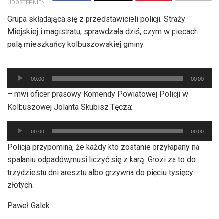
UDOSTĘPNIEŃ
Grupa składająca się z przedstawicieli policji, Straży
Miejskiej i magistratu, sprawdzała dziś, czym w piecach
palą mieszkańcy kolbuszowskiej gminy.
Odtwarzacz
00:00
00:00
plików
– mwi oficer prasowy Komendy Powiatowej Policji w
dźwiękowych
Kolbuszowej Jolanta Skubisz Tęcza:
Odtwarzacz
00:00
00:00
plików
Policja przypomina, że każdy kto zostanie przyłapany na
dźwiękowych
spalaniu odpadów,musi liczyć się z karą. Grozi za to do
trzydziestu dni aresztu albo grzywna do pięciu tysięcy
złotych.
Paweł Galek