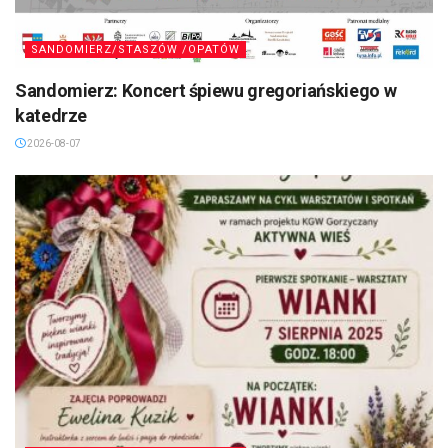
SANDOMIERZ/STASZÓW /OPATÓW
Sandomierz: Koncert śpiewu gregoriańskiego w
katedrze
2026-08-07