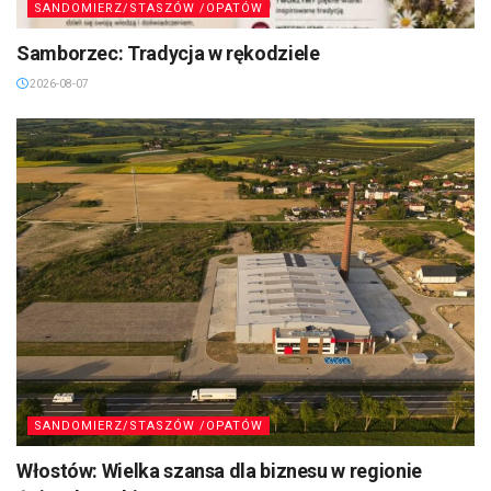
SANDOMIERZ/STASZÓW /OPATÓW
Samborzec: Tradycja w rękodziele
2026-08-07
SANDOMIERZ/STASZÓW /OPATÓW
Włostów: Wielka szansa dla biznesu w regionie