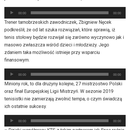
Odtwarzacz
00:00
00:00
plików
Trener tarnobrzeskich zawodniczek, Zbigniew Nęcek
dźwiękowych
podkreślił, że od lat szuka rozwiązań, które sprawią, iż
tenis stołowy będzie rozwijał się zarówno wyczynowo jak i
masowo zwłaszcza wśród dzieci i młodzieży. Jego
zdaniem taka możliwość istnieje przy wsparciu
finansowym.
Odtwarzacz
00:00
00:00
plików
Miniony rok, to dla drużyny kolejne, 27 mistrzostwo Polski
dźwiękowych
oraz finał Europejskiej Ligii Mistrzyń. W sezonie 2019
tenisistki nie zamierzają zwolnić tempa, o czym świadczą
ich ostatnie sukcesy.
Odtwarzacz
00:00
00:00
plików