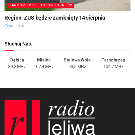
SANDOMIERZ/STASZÓW /OPATÓW
Region: ZUS będzie zamknięty 14 sierpnia
2026-08-07
Słuchaj Nas:
Dębica
Mielec
Stalowa Wola
Tarnobrzeg
89,2 MHz
102,4 MHz
93,5 MHz
104,7 MHz