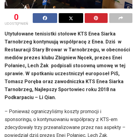
0
UDOSTĘPNIEŃ
Utytułowane tenisistki stołowe KTS Enea Siarka
Tarnobrzeg kontynuują współpracę z Enea. Dziś w
Restauracji Stary Browar w Tarnobrzegu, w obecności
mediów prezes klubu Zbigniew Nęcek, prezes Enei
Połaniec, Lech Żak podpisali stosowną umowę w tej
sprawie. W spotkaniu uczestniczył europoseł PiS,
Tomasz Poręba oraz zawodniczka KTS Enea Siarka
Tarnobrzeg, Najlepszy Sportowiec roku 2018 na
Podkarpaciu – Li Qian.
– Ponieważ ograniczyliśmy koszty promocji i
sponsoringu, o kontynuowaniu współpracy z KTS-em
zdecydowały trzy przeanalizowane przez nas aspekty –
powiedział dziś prezes Enei Połaniec, Lech Żak.