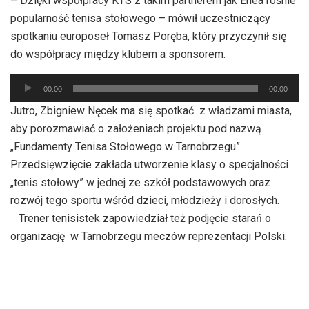
– Dzięki współpracy KTS z takim partnerem jak Enea rośnie
dźwiękowych
popularność tenisa stołowego – mówił uczestniczący
spotkaniu europoseł Tomasz Poręba, który przyczynił się
do współpracy między klubem a sponsorem.
Odtwarzacz
00:00
00:00
plików
Jutro, Zbigniew Nęcek ma się spotkać z władzami miasta,
dźwiękowych
aby porozmawiać o założeniach projektu pod nazwą
„Fundamenty Tenisa Stołowego w Tarnobrzegu”.
Przedsięwzięcie zakłada utworzenie klasy o specjalności
„tenis stołowy” w jednej ze szkół podstawowych oraz
rozwój tego sportu wśród dzieci, młodzieży i dorosłych.
Trener tenisistek zapowiedział też podjęcie starań o
organizację w Tarnobrzegu meczów reprezentacji Polski.