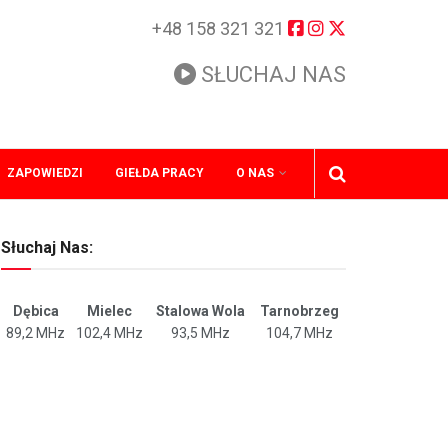
+48 158 321 321
SŁUCHAJ NAS
ZAPOWIEDZI
GIEŁDA PRACY
O NAS
Słuchaj Nas:
Dębica
Mielec
Stalowa Wola
Tarnobrzeg
89,2 MHz
102,4 MHz
93,5 MHz
104,7 MHz