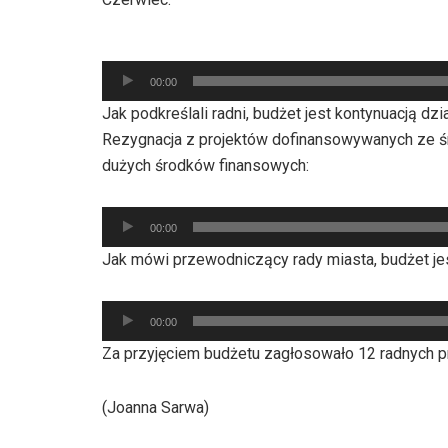
Odtwarzacz
00:00
plików
Jak podkreślali radni, budżet jest kontynuacją d
dźwiękowych
Rezygnacja z projektów dofinansowywanych ze 
dużych środków finansowych:
Odtwarzacz
00:00
plików
Jak mówi przewodniczący rady miasta, budżet je
dźwiękowych
Odtwarzacz
00:00
plików
Za przyjęciem budżetu zagłosowało 12 radnych p
dźwiękowych
(Joanna Sarwa)