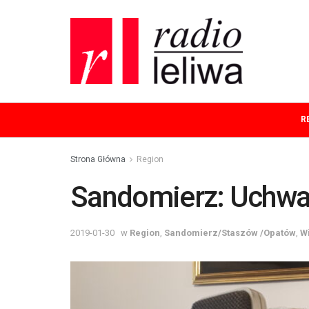
R
Strona Główna
Region
Sandomierz: Uchwa
2019-01-30
w
Region
,
Sandomierz/Staszów /Opatów
,
W