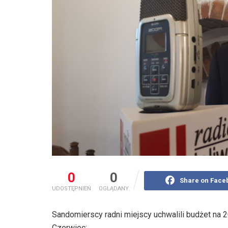
0
0
Share on Face
UDOSTĘPNIEŃ
OGLĄDANY
Sandomierscy radni miejscy uchwalili budżet na
Czerwiec: