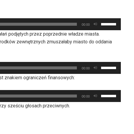
Używaj
00:00
strzałek
ziałań podjętych przez poprzednie władze miasta.
do
środków zewnętrznych zmuszałaby miasto do oddania
góry
oraz
do
Używaj
dołu
00:00
strzałek
aby
st znakiem ograniczeń finansowych:
do
zwiększyć
góry
lub
Używaj
oraz
00:00
zmniejszyć
strzałek
do
rzy sześciu głosach przeciwnych.
głośność.
do
dołu
góry
aby
oraz
zwiększyć
do