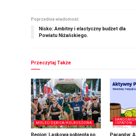
Poprzednia wiadomość
Nisko: Ambitny i elastyczny budżet dla
Powiatu Niżańskiego.
Przeczytaj Także
SANDOMIE
MIELEC/DĘBICA/KOLBUSZOWA
/OPATÓW
Region: Laskowa pobiegła po
Pacanów: A