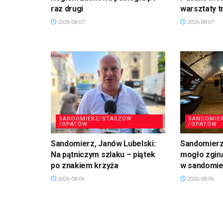
raz drugi
warsztaty t
2026-08-07
2026-08-07
SANDOMIERZ/STASZÓW
SANDOMIE
/OPATÓW
/OPATÓW
Sandomierz, Janów Lubelski:
Sandomierz:
Na pątniczym szlaku – piątek
mogło zgin
po znakiem krzyża
w sandomie
2026-08-06
2026-08-06