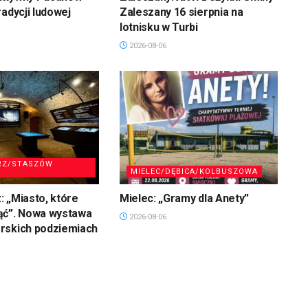
radycji ludowej
Zaleszany 16 sierpnia na
lotnisku w Turbi
2026-08-06
RZ/STASZÓW
MIELEC/DĘBICA/KOLBUSZOWA
 „Miasto, które
Mielec: „Gramy dla Anety”
ąć”. Nowa wystawa
2026-08-06
rskich podziemiach