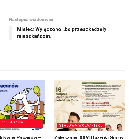
lub
dołu
zmniejszyć
aby
głośność.
Następna wiadomość
zwiększyć
Mielec: Wyłączono ..bo przeszkadzały
lub
mieszkańcom.
zmniejszyć
głośność.
RZ/STASZÓW
STALOWA WOLA/NISKO
ktywny Pacanów –
Zaleszany: XXVI Dożynki Gminy