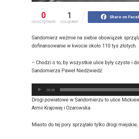
0
1
Share on Face
UDOSTĘPNIEŃ
OGLĄDANY
Sandomierz weźmie na siebie obowiązek sprząta
dofinansowanie w kwocie około 110 tys złotych.
– Chodzi o to, by wszystkie ulice były czyste i
Sandomierza Paweł Niedźwiedź:
Odtwarzacz
00:00
plików
Drogi powiatowe w Sandomierzu to ulice Mickiew
dźwiękowych
Armii Krajowej i Ożarowska.
Miasto do tej pory sprzątało tylko drogi miejskie,