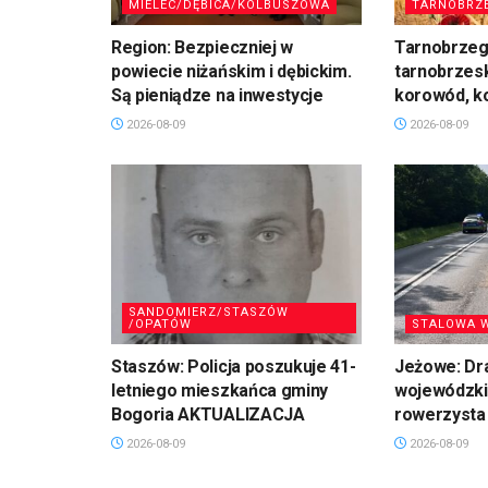
MIELEC/DĘBICA/KOLBUSZOWA
TARNOBRZ
Region: Bezpieczniej w
Tarnobrzeg:
powiecie niżańskim i dębickim.
tarnobrzesk
Są pieniądze na inwestycje
korowód, k
2026-08-09
2026-08-09
SANDOMIERZ/STASZÓW
/OPATÓW
STALOWA 
Staszów: Policja poszukuje 41-
Jeżowe: Dr
letniego mieszkańca gminy
wojewódzkie
Bogoria AKTUALIZACJA
rowerzysta
2026-08-09
2026-08-09