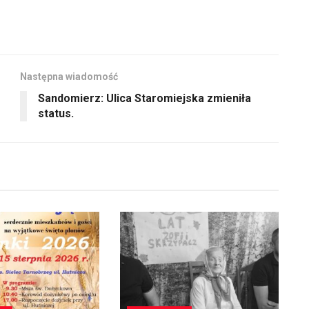
aby
zwiększyć
lub
zmniejszyć
Następna wiadomość
głośność.
Sandomierz: Ulica Staromiejska zmieniła
status.