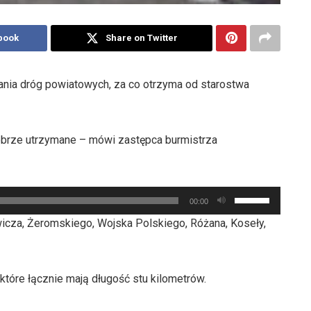
book
Share on Twitter
nia dróg powiatowych, za co otrzyma od starostwa
 dobrze utrzymane – mówi zastępca burmistrza
Używaj
00:00
strzałek
icza, Żeromskiego, Wojska Polskiego, Różana, Koseły,
do
góry
oraz
 które łącznie mają długość stu kilometrów.
do
dołu