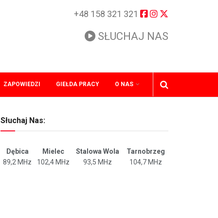
+48 158 321 321
SŁUCHAJ NAS
ZAPOWIEDZI
GIEŁDA PRACY
O NAS
Słuchaj Nas:
Dębica
Mielec
Stalowa Wola
Tarnobrzeg
89,2 MHz
102,4 MHz
93,5 MHz
104,7 MHz