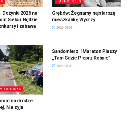
EG
TARNOBRZEG
 Dożynki 2026 na
Grębów: Żegnamy najstarszą
im Sielcu. Będzie
mieszkankę Wydrzy
onkursy i zabawa
2026-08-09
SANDOMIERZ/STASZÓW
/OPATÓW
Sandomierz: I Maraton Pieszy
„Tam Gdzie Pieprz Rośnie”.
2026-08-09
WOLA/NISKO
amat na drodze
j. Nie zyje