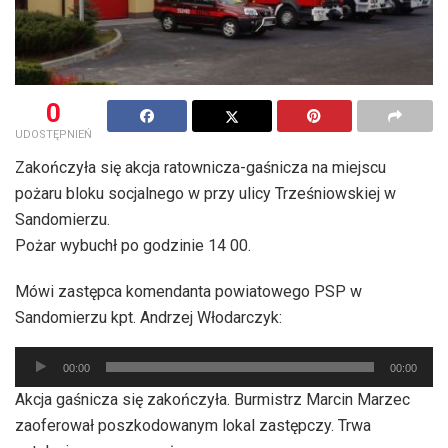
0
UDOSTĘPNIEŃ
Zakończyła się akcja ratownicza-gaśnicza na miejscu
pożaru bloku socjalnego w przy ulicy Trześniowskiej w
Sandomierzu.
Pożar wybuchł po godzinie 14 00.
Mówi zastępca komendanta powiatowego PSP w
Sandomierzu kpt. Andrzej Włodarczyk:
Odtwarzacz
00:00
00:00
plików
Akcja gaśnicza się zakończyła. Burmistrz Marcin Marzec
dźwiękowych
zaoferował poszkodowanym lokal zastępczy. Trwa