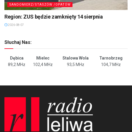
SANDOMIERZ/STASZÓW /OPATÓW
Region: ZUS będzie zamknięty 14 sierpnia
2026-08-07
Słuchaj Nas:
Dębica
Mielec
Stalowa Wola
Tarnobrzeg
89,2 MHz
102,4 MHz
93,5 MHz
104,7 MHz