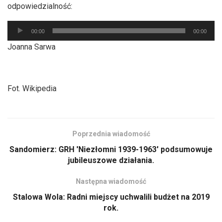
odpowiedzialność:
Odtwarzacz
00:00
00:00
plików
Joanna Sarwa
dźwiękowych
Fot. Wikipedia
Poprzednia wiadomość
Sandomierz: GRH 'Niezłomni 1939-1963′ podsumowuje
jubileuszowe działania.
Następna wiadomość
Stalowa Wola: Radni miejscy uchwalili budżet na 2019
rok.