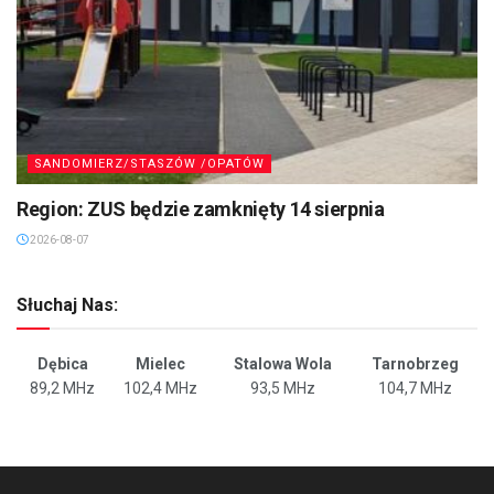
SANDOMIERZ/STASZÓW /OPATÓW
Region: ZUS będzie zamknięty 14 sierpnia
2026-08-07
Słuchaj Nas:
Dębica
Mielec
Stalowa Wola
Tarnobrzeg
89,2 MHz
102,4 MHz
93,5 MHz
104,7 MHz