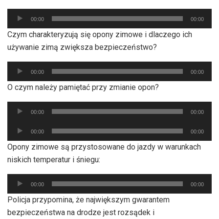
Odtwarzacz
00:00
00:00
plików
Czym charakteryzują się opony zimowe i dlaczego ich
dźwiękowych
używanie zimą zwiększa bezpieczeństwo?
Odtwarzacz
00:00
00:00
plików
O czym należy pamiętać przy zmianie opon?
dźwiękowych
Odtwarzacz
00:00
00:00
plików
Odtwarzacz
dźwiękowych
00:00
00:00
plików
Opony zimowe są przystosowane do jazdy w warunkach
dźwiękowych
niskich temperatur i śniegu:
Odtwarzacz
00:00
00:00
plików
Policja przypomina, że największym gwarantem
dźwiękowych
bezpieczeństwa na drodze jest rozsądek i