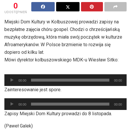
0
UDOSTĘPNIEŃ
Miejski Dom Kultury w Kolbuszowej prowadzi zapisy na
bezpłatne zajęcia chóru gospel. Chodzi o chrześcijańską
muzykę obrzędową, która miała swój początek w kulturze
Afroamerykanów. W Polsce brzmienie to rozwija się
dopiero od kilku lat.
Mówi dyrektor kolbuszowskiego MDK-u Wiesław Sitko:
Odtwarzacz
00:00
00:00
plików
Zainteresowanie jest spore.
dźwiękowych
Odtwarzacz
00:00
00:00
plików
Zapisy Miejski Dom Kultury prowadzi do 8 listopada.
dźwiękowych
(Paweł Galek)