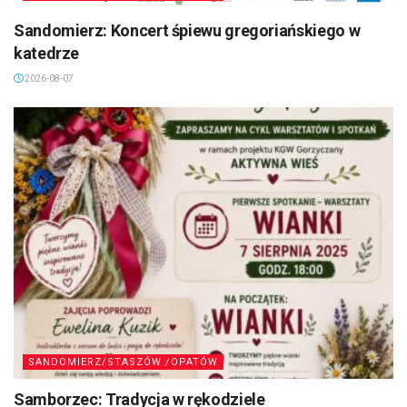
Sandomierz: Koncert śpiewu gregoriańskiego w
katedrze
2026-08-07
SANDOMIERZ/STASZÓW /OPATÓW
Samborzec: Tradycja w rękodziele