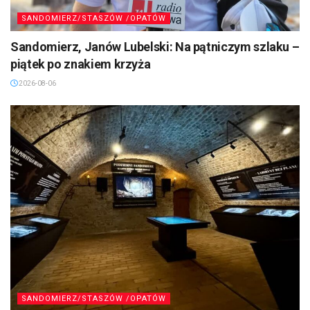
SANDOMIERZ/STASZÓW /OPATÓW
Sandomierz, Janów Lubelski: Na pątniczym szlaku –
piątek po znakiem krzyża
2026-08-06
SANDOMIERZ/STASZÓW /OPATÓW