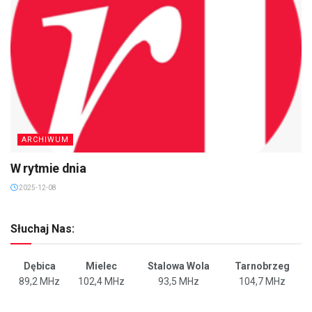
ARCHIWUM
W rytmie dnia
2025-12-08
Słuchaj Nas:
Dębica
Mielec
Stalowa Wola
Tarnobrzeg
89,2 MHz
102,4 MHz
93,5 MHz
104,7 MHz