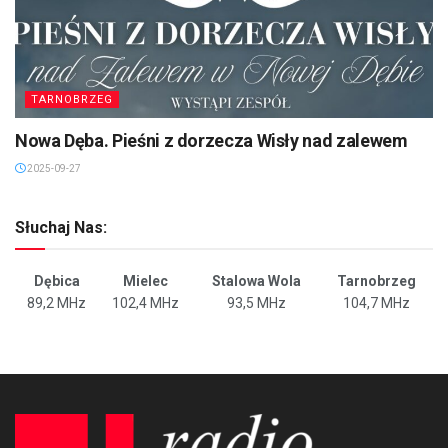
TARNOBRZEG
Nowa Dęba. Pieśni z dorzecza Wisły nad zalewem
2025-09-27
Słuchaj Nas:
Dębica
Mielec
Stalowa Wola
Tarnobrzeg
89,2 MHz
102,4 MHz
93,5 MHz
104,7 MHz