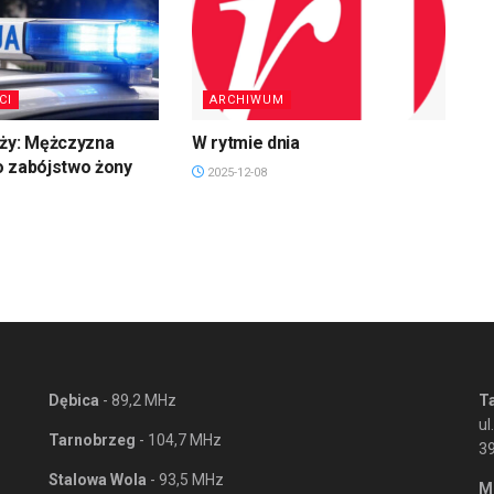
CI
ARCHIWUM
uży: Mężczyzna
W rytmie dnia
o zabójstwo żony
2025-12-08
Dębica
- 89,2 MHz
T
ul
Tarnobrzeg
- 104,7 MHz
3
Stalowa Wola
- 93,5 MHz
M