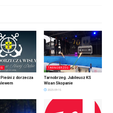
EG
TARNOBRZEG
Pieśni z dorzecza
Tarnobrzeg. Jubileusz KS
zalewem
Wisan Skopanie
2025-09-15