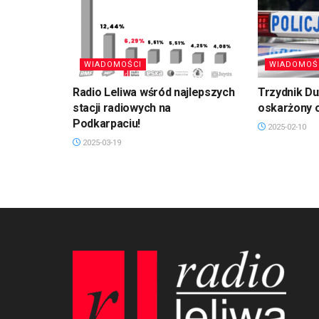
WIADOMOŚCI
WIADOMOŚ
Radio Leliwa wśród najlepszych
Trzydnik D
stacji radiowych na
oskarżony 
Podkarpaciu!
2025-02-10
2025-03-19