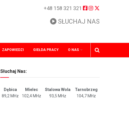
+48 158 321 321
SŁUCHAJ NAS
ZAPOWIEDZI
GIEŁDA PRACY
O NAS
Słuchaj Nas:
Dębica
Mielec
Stalowa Wola
Tarnobrzeg
89,2 MHz
102,4 MHz
93,5 MHz
104,7 MHz