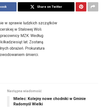
book
Share on Twitter
ie w sprawie ludzkich szczątków
erskiej w Stalowej Woli.
 pracownicy MZK. Według
kilkadziesiąt lat. Zostaną
lnych obrażeń. Prokuratura
powodowaniem śmierci.
Następna wiadomość
Mielec: Kolejny nowe chodniki w Gminie
Radomyśl Wielki