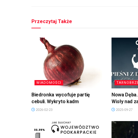
Przeczytaj Także
WIADOMOŚCI
TARNOBRZ
Biedronka wycofuje partię
Nowa Dęba. 
cebuli. Wykryto kadm
Wisły nad 
2026-02-23
2025-09-27