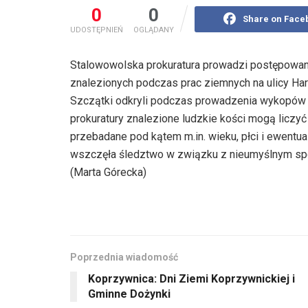
0
0
Share on Face
UDOSTĘPNIEŃ
OGLĄDANY
Stalowowolska prokuratura prowadzi postępowan
znalezionych podczas prac ziemnych na ulicy Harc
Szczątki odkryli podczas prowadzenia wykopów
prokuratury znalezione ludzkie kości mogą liczyć 
przebadane pod kątem m.in. wieku, płci i ewentua
wszczęła śledztwo w związku z nieumyślnym s
(Marta Górecka)
Poprzednia wiadomość
Koprzywnica: Dni Ziemi Koprzywnickiej i
Gminne Dożynki