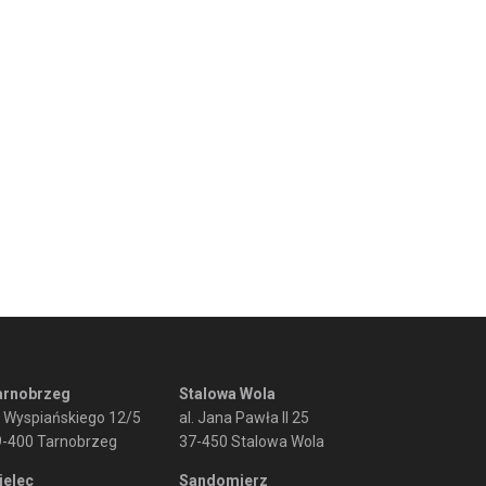
arnobrzeg
Stalowa Wola
. Wyspiańskiego 12/5
al. Jana Pawła II 25
9-400 Tarnobrzeg
37-450 Stalowa Wola
ielec
Sandomierz