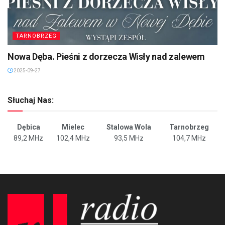
TARNOBRZEG
Nowa Dęba. Pieśni z dorzecza Wisły nad zalewem
2025-09-27
Słuchaj Nas:
Dębica
Mielec
Stalowa Wola
Tarnobrzeg
89,2 MHz
102,4 MHz
93,5 MHz
104,7 MHz