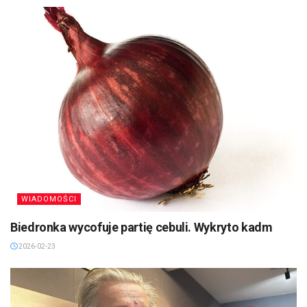
WIADOMOŚCI
Biedronka wycofuje partię cebuli. Wykryto kadm
2026-02-23