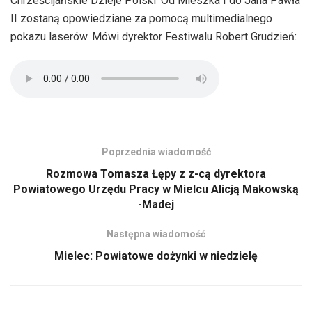
Chrześcijańskie Dzieje Polski 'Od Mieszka I do Jana Pawła
II zostaną opowiedziane za pomocą multimedialnego
pokazu laserów. Mówi dyrektor Festiwalu Robert Grudzień:
Poprzednia wiadomość
Rozmowa Tomasza Łępy z z-cą dyrektora
Powiatowego Urzędu Pracy w Mielcu Alicją Makowską
-Madej
Następna wiadomość
Mielec: Powiatowe dożynki w niedzielę