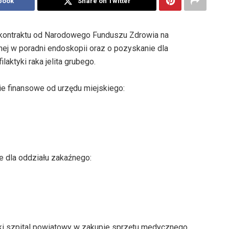
book
Share on Twitter
e kontraktu od Narodowego Funduszu Zdrowia na
nej w poradni endoskopii oraz o pozyskanie dla
aktyki raka jelita grubego.
e finansowe od urzędu miejskiego:
e dla oddziału zakaźnego:
ki szpital powiatowy w zakupie sprzętu medycznego.