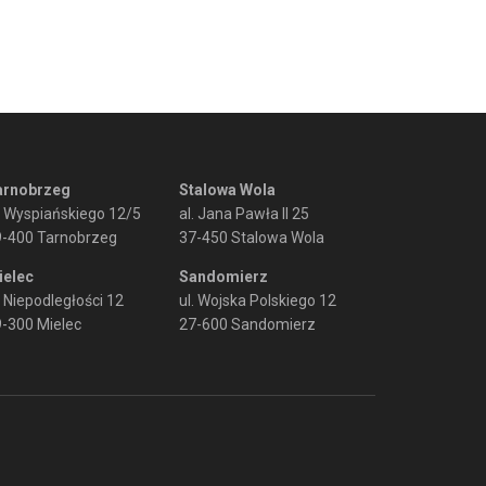
arnobrzeg
Stalowa Wola
. Wyspiańskiego 12/5
al. Jana Pawła II 25
9-400 Tarnobrzeg
37-450 Stalowa Wola
ielec
Sandomierz
. Niepodległości 12
ul. Wojska Polskiego 12
-300 Mielec
27-600 Sandomierz