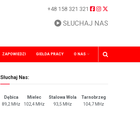
+48 158 321 321
SŁUCHAJ NAS
ZAPOWIEDZI
GIEŁDA PRACY
O NAS
Słuchaj Nas:
Dębica
Mielec
Stalowa Wola
Tarnobrzeg
89,2 MHz
102,4 MHz
93,5 MHz
104,7 MHz