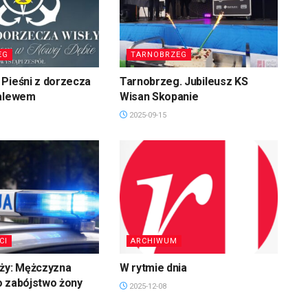
EG
TARNOBRZEG
Pieśni z dorzecza
Tarnobrzeg. Jubileusz KS
zalewem
Wisan Skopanie
2025-09-15
CI
ARCHIWUM
uży: Mężczyzna
W rytmie dnia
o zabójstwo żony
2025-12-08