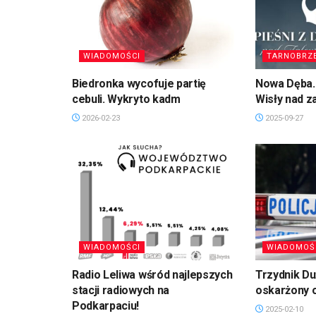
WIADOMOŚCI
TARNOBRZ
Biedronka wycofuje partię
Nowa Dęba. 
cebuli. Wykryto kadm
Wisły nad 
2026-02-23
2025-09-27
WIADOMOŚCI
WIADOMOŚ
Radio Leliwa wśród najlepszych
Trzydnik D
stacji radiowych na
oskarżony 
Podkarpaciu!
2025-02-10