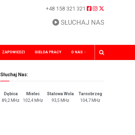
+48 158 321 321
SŁUCHAJ NAS
ZAPOWIEDZI
GIEŁDA PRACY
O NAS
Słuchaj Nas:
Dębica
Mielec
Stalowa Wola
Tarnobrzeg
89,2 MHz
102,4 MHz
93,5 MHz
104,7 MHz