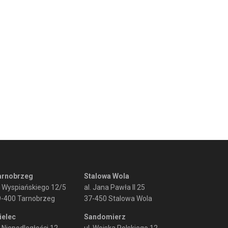
arnobrzeg
Stalowa Wola
. Wyspiańskiego 12/5
al. Jana Pawła II 25
9-400 Tarnobrzeg
37-450 Stalowa Wola
ielec
Sandomierz