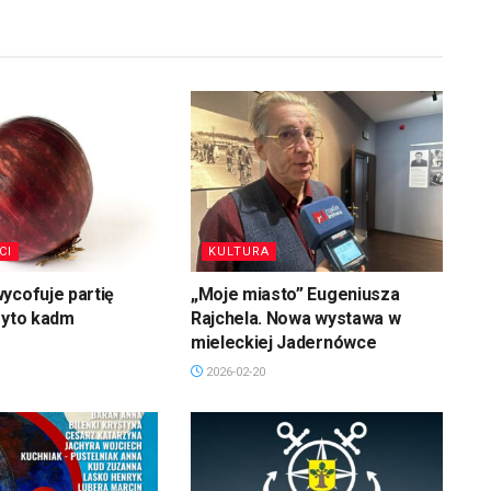
CI
KULTURA
ycofuje partię
„Moje miasto” Eugeniusza
ryto kadm
Rajchela. Nowa wystawa w
mieleckiej Jadernówce
2026-02-20