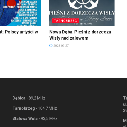
TARNOBRZEG
t: Polscy artyści w
Nowa Dęba. Pieśni z dorzecza
Wisły nad zalewem
2025-09-27
Dębica
- 89,2 MHz
T
ul
Tarnobrzeg
- 104,7 MHz
3
Stalowa Wola
- 93,5 MHz
M