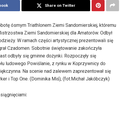
book
Share on Twitter
obotę ósmym Triathlonem Ziemi Sandomierskiej, któremu
istrzostwa Ziemi Sandomierskiej dla Amatorów. Odbył
Młodzieży. W ramach części artystycznej prezentowali się
agrał Czadomen. Sobotnie świętowanie zakończyła
ast odbyły się gminne dożynki. Rozpoczęły się
łu ludowego Powiślanie, z rynku w Koprzywnicy do
dziękczynna. Na scenie nad zalewem zaprezentował się
r i Top One. (Dominika Miś), (fot.Michał Jakóbczyk)
siągnięciami: