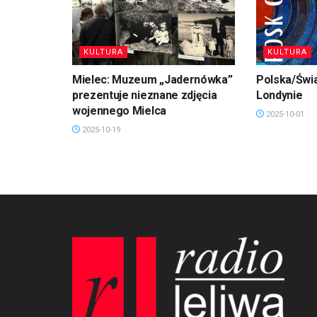
KULTURA
KULTURA
Mielec: Muzeum „Jadernówka”
Polska/Świa
prezentuje nieznane zdjęcia
Londynie
wojennego Mielca
2025-10-01
2025-10-19