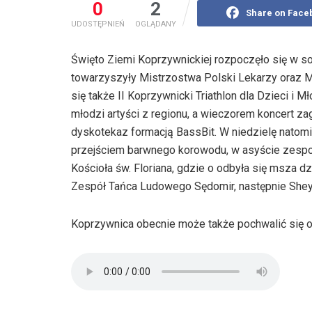
0
2
Share on Face
UDOSTĘPNIEŃ
OGLĄDANY
Święto Ziemi Koprzywnickiej rozpoczęło się w s
towarzyszyły Mistrzostwa Polski Lekarzy oraz M
się także II Koprzywnicki Triathlon dla Dzieci i 
młodzi artyści z regionu, a wieczorem koncert z
dyskotekaz formacją BassBit. W niedzielę natomi
przejściem barwnego korowodu, w asyście zespo
Kościoła św. Floriana, gdzie o odbyła się msza 
Zespół Tańca Ludowego Sędomir, następnie Sheyke
Koprzywnica obecnie może także pochwalić się o