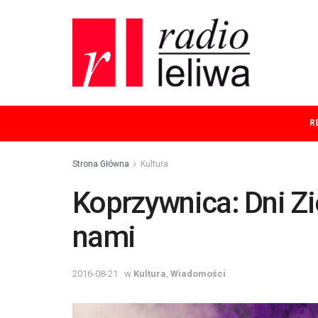
R
Strona Główna
Kultura
Koprzywnica: Dni Z
nami
2016-08-21
w
Kultura
,
Wiadomości