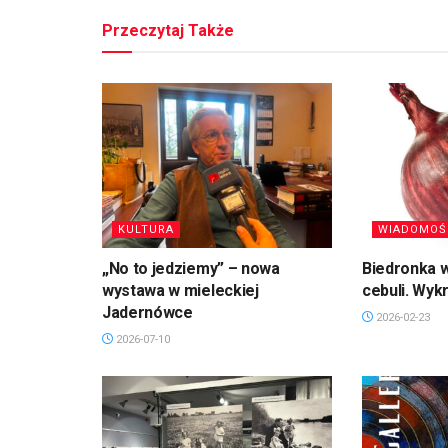
Przeczytaj Także
KULTURA
WIADOMOŚ
„No to jedziemy” – nowa
Biedronka w
wystawa w mieleckiej
cebuli. Wyk
Jadernówce
2026-02-23
2026-07-10