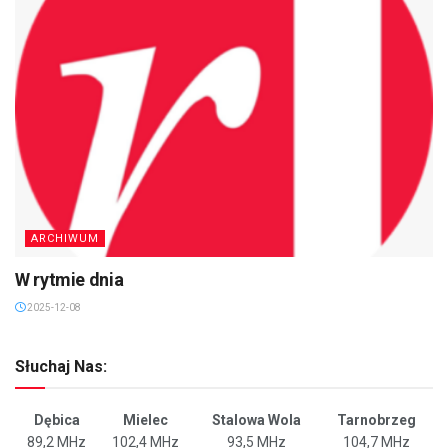
ARCHIWUM
W rytmie dnia
2025-12-08
Słuchaj Nas:
Dębica
Mielec
Stalowa Wola
Tarnobrzeg
89,2 MHz
102,4 MHz
93,5 MHz
104,7 MHz