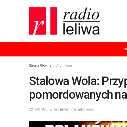
R
Strona Główna
Archiwum
Stalowa Wola: Prz
pomordowanych na
2016-07-05
w
Archiwum
,
Wiadomości