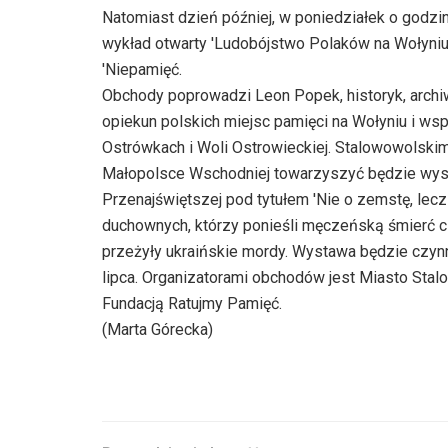
Natomiast dzień później, w poniedziałek o godzi
wykład otwarty 'Ludobójstwo Polaków na Wołyniu w
'Niepamięć.
Obchody poprowadzi Leon Popek, historyk, archiw
opiekun polskich miejsc pamięci na Wołyniu i w
Ostrówkach i Woli Ostrowieckiej. Stalowowolski
Małopolsce Wschodniej towarzyszyć będzie wystawa
Przenajświętszej pod tytułem 'Nie o zemstę, lecz
duchownych, którzy ponieśli męczeńską śmierć cz
przeżyły ukraińskie mordy. Wystawa będzie czynn
lipca. Organizatorami obchodów jest Miasto Stal
Fundacją Ratujmy Pamięć.
(Marta Górecka)