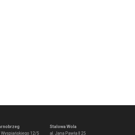
arnobrzeg
Stalowa Wola
. Wyspiańskiego 12/5
al. Jana Pawła II 25