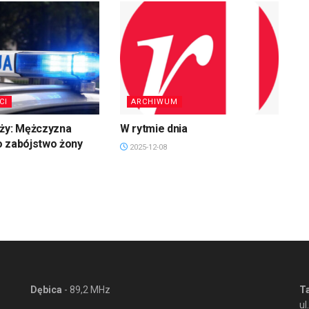
CI
ARCHIWUM
uży: Mężczyzna
W rytmie dnia
o zabójstwo żony
2025-12-08
Dębica
- 89,2 MHz
T
ul