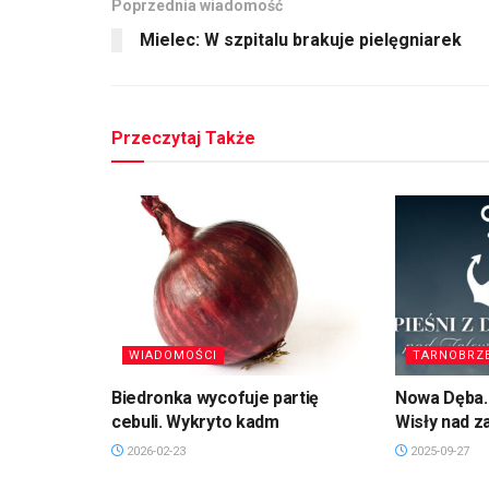
Poprzednia wiadomość
Mielec: W szpitalu brakuje pielęgniarek
Przeczytaj Także
WIADOMOŚCI
TARNOBRZ
Biedronka wycofuje partię
Nowa Dęba. 
cebuli. Wykryto kadm
Wisły nad 
2026-02-23
2025-09-27