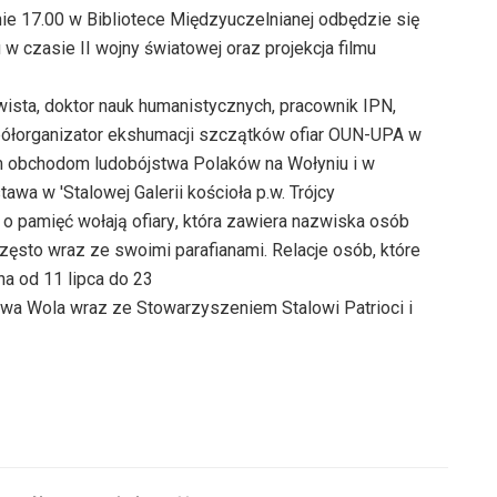
nie 17.00 w Bibliotece Międzyuczelnianej odbędzie się
 czasie II wojny światowej oraz projekcja filmu
ista, doktor nauk humanistycznych, pracownik IPN,
spółorganizator ekshumacji szczątków ofiar OUN-UPA w
m obchodom ludobójstwa Polaków na Wołyniu i w
 w 'Stalowej Galerii kościoła p.w. Trójcy
 o pamięć wołają ofiary, która zawiera nazwiska osób
ęsto wraz ze swoimi parafianami. Relacje osób, które
a od 11 lipca do 23
owa Wola wraz ze Stowarzyszeniem Stalowi Patrioci i