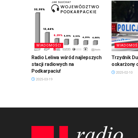
WIADOMOŚCI
WIADOMOŚ
Radio Leliwa wśród najlepszych
Trzydnik D
stacji radiowych na
oskarżony 
Podkarpaciu!
2025-02-10
2025-03-19