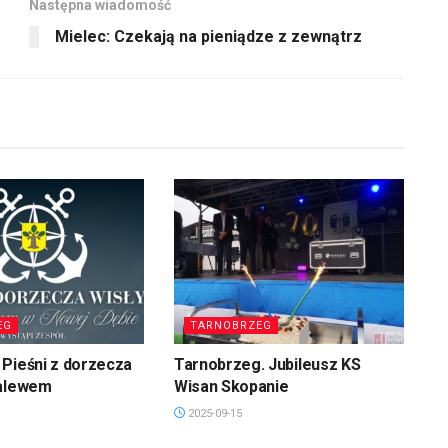
Następna wiadomość
Mielec: Czekają na pieniądze z zewnątrz
EG
TARNOBRZEG
Pieśni z dorzecza
Tarnobrzeg. Jubileusz KS
zalewem
Wisan Skopanie
2025-09-15