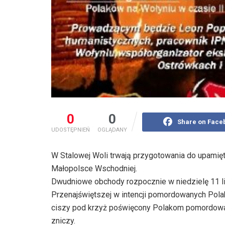
0
0
Share on Face
UDOSTĘPNIEŃ
OGLĄDANY
W Stalowej Woli trwają przygotowania do upamięt
Małopolsce Wschodniej.
Dwudniowe obchody rozpocznie w niedzielę 11 lip
Przenajświętszej w intencji pomordowanych Pola
ciszy pod krzyż poświęcony Polakom pomordowa
zniczy.