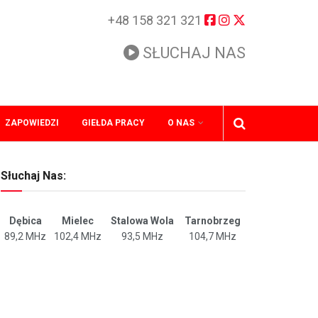
+48 158 321 321
SŁUCHAJ NAS
ZAPOWIEDZI
GIEŁDA PRACY
O NAS
Słuchaj Nas:
Dębica
Mielec
Stalowa Wola
Tarnobrzeg
89,2 MHz
102,4 MHz
93,5 MHz
104,7 MHz