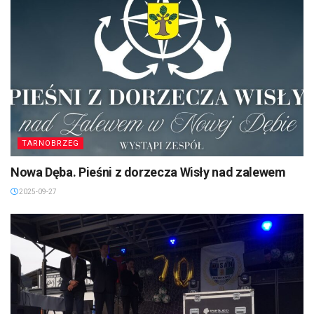
TARNOBRZEG
Nowa Dęba. Pieśni z dorzecza Wisły nad zalewem
2025-09-27