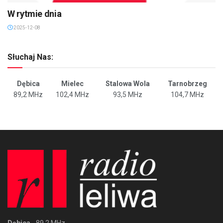
W rytmie dnia
2025-12-08
Słuchaj Nas:
Dębica
Mielec
Stalowa Wola
Tarnobrzeg
89,2 MHz
102,4 MHz
93,5 MHz
104,7 MHz
Dębica
- 89,2 MHz