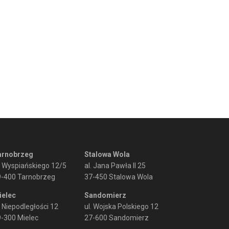
arnobrzeg
Stalowa Wola
. Wyspiańskiego 12/5
al. Jana Pawła II 25
9-400 Tarnobrzeg
37-450 Stalowa Wola
ielec
Sandomierz
. Niepodległości 12
ul. Wojska Polskiego 12
-300 Mielec
27-600 Sandomierz