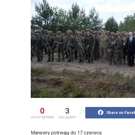
0
3
Share on Face
UDOSTĘPNIEŃ
OGLĄDANY
Manewry potrwają do 17 czerwca.