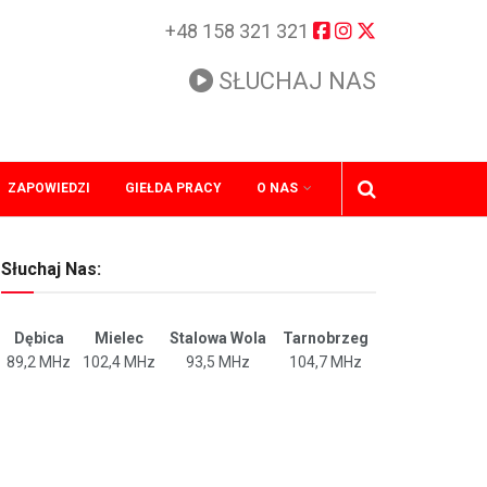
+48 158 321 321
SŁUCHAJ NAS
ZAPOWIEDZI
GIEŁDA PRACY
O NAS
Słuchaj Nas:
Dębica
Mielec
Stalowa Wola
Tarnobrzeg
89,2 MHz
102,4 MHz
93,5 MHz
104,7 MHz