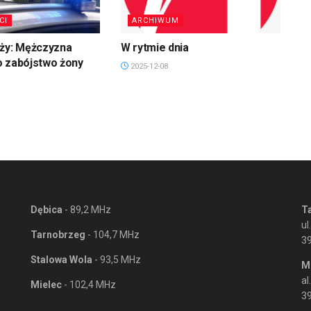
CI
ARCHIWUM
uży: Mężczyzna
W rytmie dnia
o zabójstwo żony
2025-12-08
Dębica
- 89,2 MHz
T
ul
Tarnobrzeg
- 104,7 MHz
3
Stalowa Wola
- 93,5 MHz
M
al
Mielec
- 102,4 MHz
39