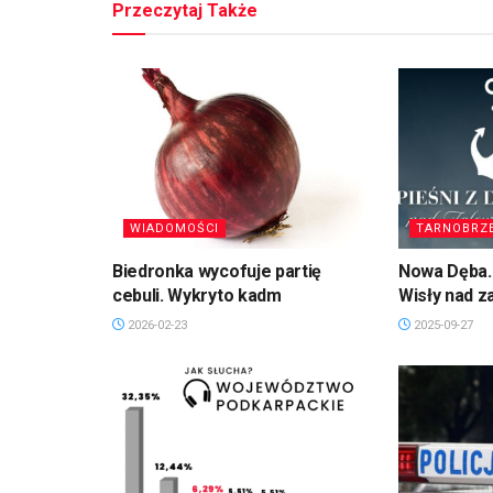
Przeczytaj Także
WIADOMOŚCI
TARNOBRZ
Biedronka wycofuje partię
Nowa Dęba. 
cebuli. Wykryto kadm
Wisły nad 
2026-02-23
2025-09-27