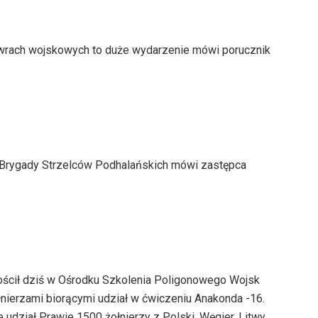
newrach wojskowych to duże wydarzenie mówi porucznik
1 Brygady Strzelców Podhalańskich mówi zastępca
ościł dziś w Ośrodku Szkolenia Poligonowego Wojsk
nierzami biorącymi udział w ćwiczeniu Anakonda -16.
udział Prawie 1500 żołnierzy z Polski, Węgier, Litwy,