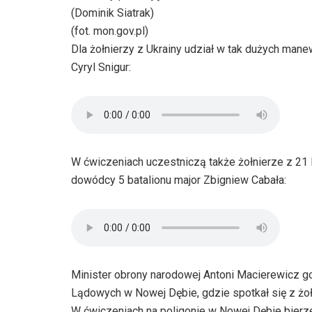
(Dominik Siatrak)
(fot. mon.gov.pl)
Dla żołnierzy z Ukrainy udział w tak dużych ma
Cyryl Snigur:
W ćwiczeniach uczestniczą także żołnierze z 2
dowódcy 5 batalionu major Zbigniew Cabała:
Minister obrony narodowej Antoni Macierewicz g
Lądowych w Nowej Dębie, gdzie spotkał się z żoł
W ćwiczeniach na poligonie w Nowej Dębie bierze 