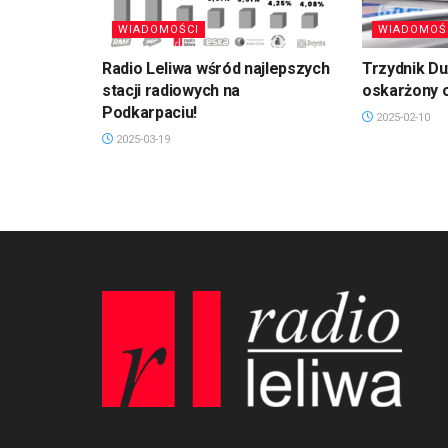
WIADOMOŚCI
WIADOMOŚ
Radio Leliwa wśród najlepszych
Trzydnik D
stacji radiowych na
oskarżony 
Podkarpaciu!
2025-02-10
2025-03-19