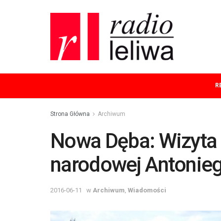
R
Strona Główna
Archiwum
Nowa Dęba: Wizyta 
narodowej Antonie
2016-06-11
w
Archiwum
,
Wiadomości