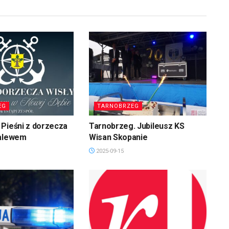
EG
TARNOBRZEG
Pieśni z dorzecza
Tarnobrzeg. Jubileusz KS
zalewem
Wisan Skopanie
2025-09-15