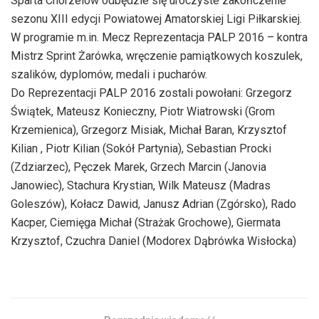
Sparta Chorzelów odbędzie się uroczyste zakończenie
sezonu XIII edycji Powiatowej Amatorskiej Ligi Piłkarskiej.
W programie m.in. Mecz Reprezentacja PALP 2016 – kontra
Mistrz Sprint Żarówka, wręczenie pamiątkowych koszulek,
szalików, dyplomów, medali i pucharów.
Do Reprezentacji PALP 2016 zostali powołani: Grzegorz
Świątek, Mateusz Konieczny, Piotr Wiatrowski (Grom
Krzemienica), Grzegorz Misiak, Michał Baran, Krzysztof
Kilian , Piotr Kilian (Sokół Partynia), Sebastian Procki
(Zdziarzec), Pęczek Marek, Grzech Marcin (Janovia
Janowiec), Stachura Krystian, Wilk Mateusz (Madras
Goleszów), Kołacz Dawid, Janusz Adrian (Zgórsko), Rado
Kacper, Ciemięga Michał (Strażak Grochowe), Giermata
Krzysztof, Czuchra Daniel (Modorex Dąbrówka Wisłocka)