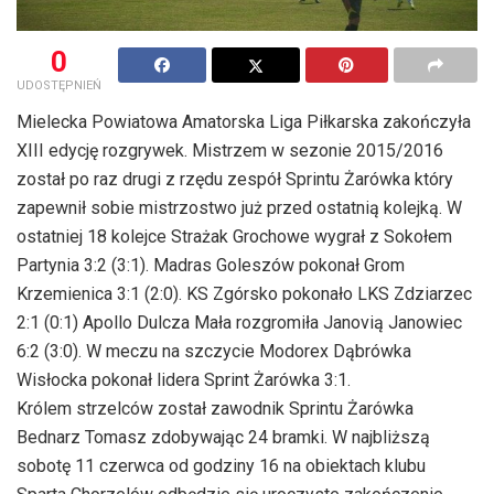
0
UDOSTĘPNIEŃ
Mielecka Powiatowa Amatorska Liga Piłkarska zakończyła
XIII edycję rozgrywek. Mistrzem w sezonie 2015/2016
został po raz drugi z rzędu zespół Sprintu Żarówka który
zapewnił sobie mistrzostwo już przed ostatnią kolejką. W
ostatniej 18 kolejce Strażak Grochowe wygrał z Sokołem
Partynia 3:2 (3:1). Madras Goleszów pokonał Grom
Krzemienica 3:1 (2:0). KS Zgórsko pokonało LKS Zdziarzec
2:1 (0:1) Apollo Dulcza Mała rozgromiła Janovią Janowiec
6:2 (3:0). W meczu na szczycie Modorex Dąbrówka
Wisłocka pokonał lidera Sprint Żarówka 3:1.
Królem strzelców został zawodnik Sprintu Żarówka
Bednarz Tomasz zdobywając 24 bramki. W najbliższą
sobotę 11 czerwca od godziny 16 na obiektach klubu