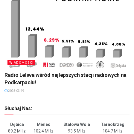
WIADOMOŚCI
Radio Leliwa wśród najlepszych stacji radiowych na
Podkarpaciu!
2025-03-19
Słuchaj Nas:
Dębica
Mielec
Stalowa Wola
Tarnobrzeg
89,2 MHz
102,4 MHz
93,5 MHz
104,7 MHz