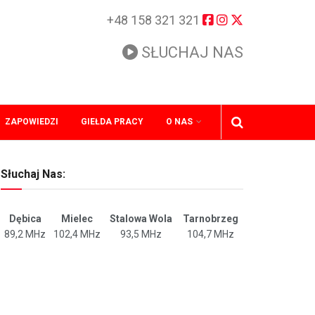
+48 158 321 321
SŁUCHAJ NAS
ZAPOWIEDZI
GIEŁDA PRACY
O NAS
Słuchaj Nas:
Dębica
Mielec
Stalowa Wola
Tarnobrzeg
89,2 MHz
102,4 MHz
93,5 MHz
104,7 MHz