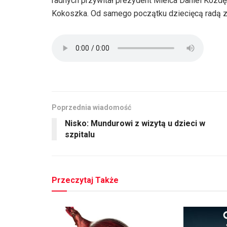
radnych przywitał prezydent Mielca Daniel Kozdę
Kokoszka. Od samego początku dziecięcą radą za
Poprzednia wiadomość
Nisko: Mundurowi z wizytą u dzieci w
szpitalu
Przeczytaj Także