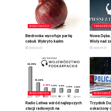
WIADOMOŚCI
TARNOBRZ
Biedronka wycofuje partię
Nowa Dęba. 
cebuli. Wykryto kadm
Wisły nad 
2026-02-23
2025-09-27
WIADOMOŚCI
WIADOMOŚ
Radio Leliwa wśród najlepszych
Trzydnik D
stacji radiowych na
oskarżony 