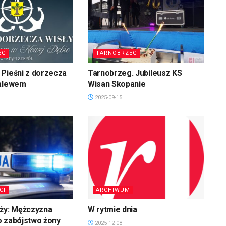
EG
TARNOBRZEG
Pieśni z dorzecza
Tarnobrzeg. Jubileusz KS
zalewem
Wisan Skopanie
2025-09-15
CI
ARCHIWUM
uży: Mężczyzna
W rytmie dnia
o zabójstwo żony
2025-12-08