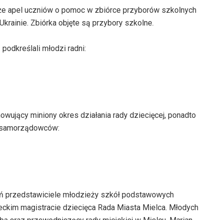
że apel uczniów o pomoc w zbiórce przyborów szkolnych
krainie. Zbiórka objęte są przybory szkolne.
podkreślali młodzi radni:
ujący miniony okres działania rady dziecięcej, ponadto
do samorządowców:
zień przedstawiciele młodzieży szkół podstawowych
eleckim magistracie dziecięca Rada Miasta Mielca. Młodych