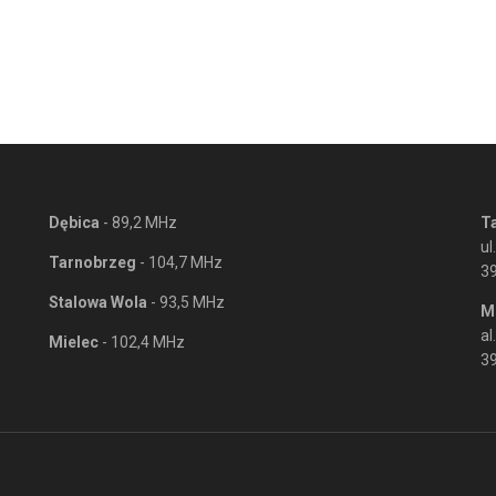
Dębica
- 89,2 MHz
T
ul
Tarnobrzeg
- 104,7 MHz
3
Stalowa Wola
- 93,5 MHz
M
al
Mielec
- 102,4 MHz
39