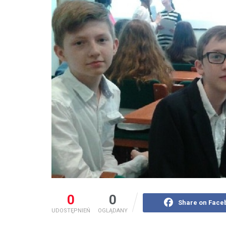
0
0
Share on Face
UDOSTĘPNIEŃ
OGLĄDANY