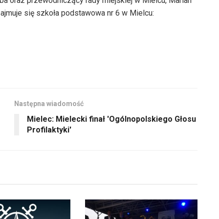
ba oraz przewodniczący rady miejskiej w Mielcu, Marian
jmuje się szkoła podstawowa nr 6 w Mielcu:
Następna wiadomość
Mielec: Mielecki finał 'Ogólnopolskiego Głosu
Profilaktyki'