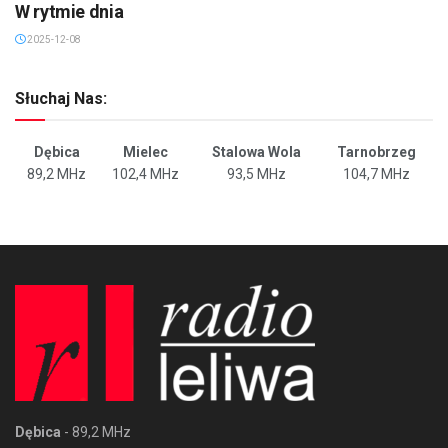
W rytmie dnia
2025-12-08
Słuchaj Nas:
Dębica
Mielec
Stalowa Wola
Tarnobrzeg
89,2 MHz
102,4 MHz
93,5 MHz
104,7 MHz
Dębica
- 89,2 MHz