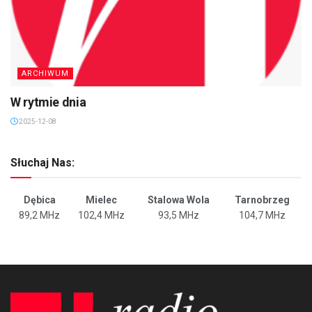
ARCHIWUM
W rytmie dnia
2025-12-08
Słuchaj Nas:
Dębica
Mielec
Stalowa Wola
Tarnobrzeg
89,2 MHz
102,4 MHz
93,5 MHz
104,7 MHz