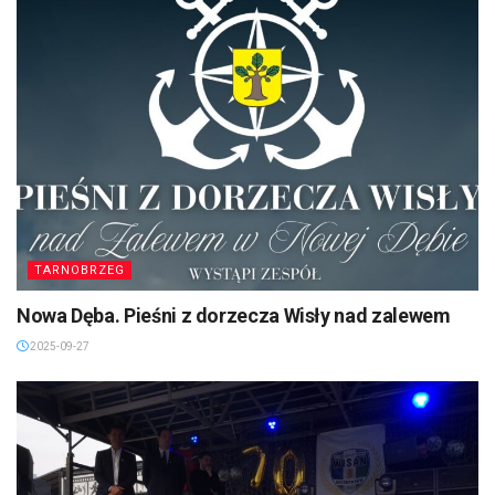
TARNOBRZEG
Nowa Dęba. Pieśni z dorzecza Wisły nad zalewem
2025-09-27