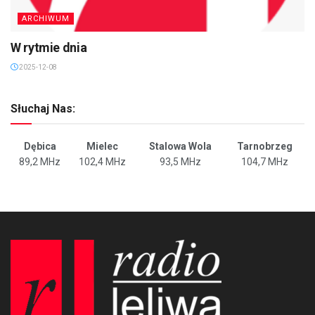
ARCHIWUM
W rytmie dnia
2025-12-08
Słuchaj Nas:
Dębica
Mielec
Stalowa Wola
Tarnobrzeg
89,2 MHz
102,4 MHz
93,5 MHz
104,7 MHz