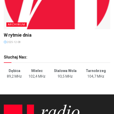
ARCHIWUM
W rytmie dnia
2025-12-08
Słuchaj Nas:
Dębica
Mielec
Stalowa Wola
Tarnobrzeg
89,2 MHz
102,4 MHz
93,5 MHz
104,7 MHz