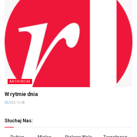
ARCHIWUM
W rytmie dnia
2025-12-08
Słuchaj Nas:
Dębica
Mielec
Stalowa Wola
Tarnobrzeg