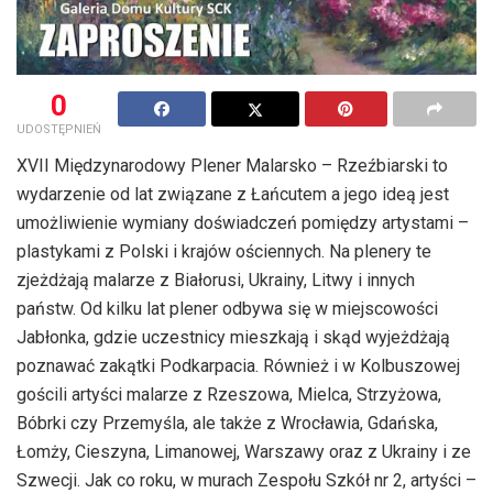
0
UDOSTĘPNIEŃ
XVII Międzynarodowy Plener Malarsko – Rzeźbiarski to
wydarzenie od lat związane z Łańcutem a jego ideą jest
umożliwienie wymiany doświadczeń pomiędzy artystami –
plastykami z Polski i krajów ościennych. Na plenery te
zjeżdżają malarze z Białorusi, Ukrainy, Litwy i innych
państw. Od kilku lat plener odbywa się w miejscowości
Jabłonka, gdzie uczestnicy mieszkają i skąd wyjeżdżają
poznawać zakątki Podkarpacia. Również i w Kolbuszowej
gościli artyści malarze z Rzeszowa, Mielca, Strzyżowa,
Bóbrki czy Przemyśla, ale także z Wrocławia, Gdańska,
Łomży, Cieszyna, Limanowej, Warszawy oraz z Ukrainy i ze
Szwecji. Jak co roku, w murach Zespołu Szkół nr 2, artyści –