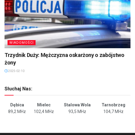
WIADOMOŚCI
Trzydnik Duży: Mężczyzna oskarżony o zabójstwo
żony
2025-02-10
Słuchaj Nas:
Dębica
Mielec
Stalowa Wola
Tarnobrzeg
89,2 MHz
102,4 MHz
93,5 MHz
104,7 MHz