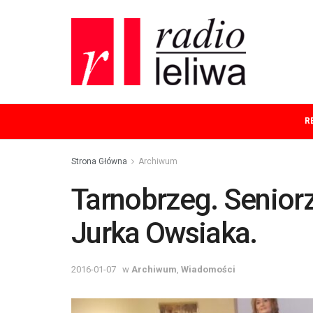
R
Strona Główna
Archiwum
Tarnobrzeg. Seniorz
Jurka Owsiaka.
2016-01-07
w
Archiwum
,
Wiadomości