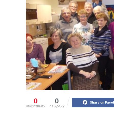
0
0
Share on Face
UDOSTĘPNIEŃ
OGLĄDANY