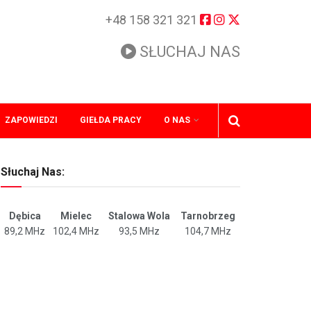
+48 158 321 321
SŁUCHAJ NAS
ZAPOWIEDZI
GIEŁDA PRACY
O NAS
Słuchaj Nas:
Dębica
Mielec
Stalowa Wola
Tarnobrzeg
89,2 MHz
102,4 MHz
93,5 MHz
104,7 MHz