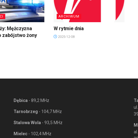
CI
ARCHIWUM
uży: Mężczyzna
W rytmie dnia
o zabójstwo żony
2025-12-08
Dębica
- 89,2 MHz
T
ul
Tarnobrzeg
- 104,7 MHz
3
Stalowa Wola
- 93,5 MHz
M
al
Mielec
- 102,4 MHz