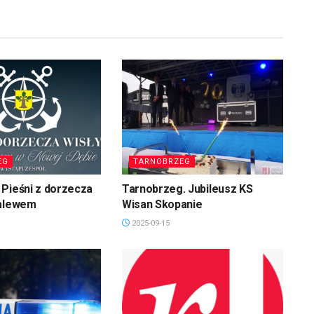
EG
TARNOBRZEG
Pieśni z dorzecza
Tarnobrzeg. Jubileusz KS
zalewem
Wisan Skopanie
2025-09-15