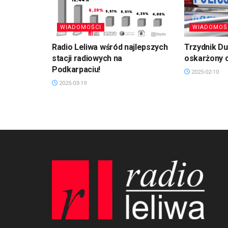
WIADOMOŚCI
WIADOMOŚ
Radio Leliwa wśród najlepszych
Trzydnik D
stacji radiowych na
oskarżony 
Podkarpaciu!
2025-02-10
2025-03-19