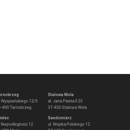
arnobrzeg
Stalowa Wola
. Wyspiańskiego 12/5
al. Jana Pawła II 25
9-400 Tarnobrzeg
37-450 Stalowa Wola
ielec
Sandomierz
. Niepodległości 12
ul. Wojska Polskiego 12