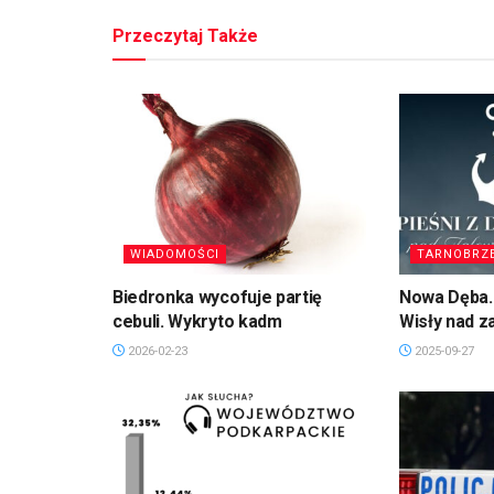
Przeczytaj Także
WIADOMOŚCI
TARNOBRZ
Biedronka wycofuje partię
Nowa Dęba. 
cebuli. Wykryto kadm
Wisły nad 
2026-02-23
2025-09-27