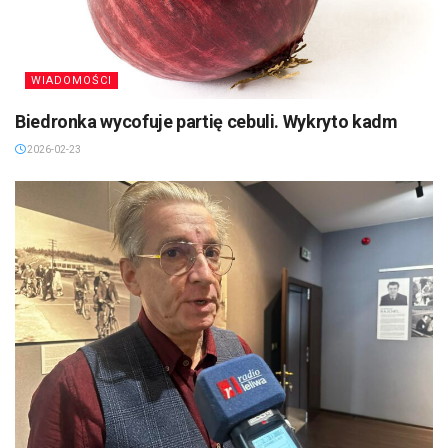
WIADOMOŚCI
Biedronka wycofuje partię cebuli. Wykryto kadm
2026-02-23