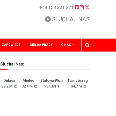
+48 158 321 321
SŁUCHAJ NAS
ZAPOWIEDZI
GIEŁDA PRACY
O NAS
Słuchaj Nas:
Dębica
Mielec
Stalowa Wola
Tarnobrzeg
89,2 MHz
102,4 MHz
93,5 MHz
104,7 MHz