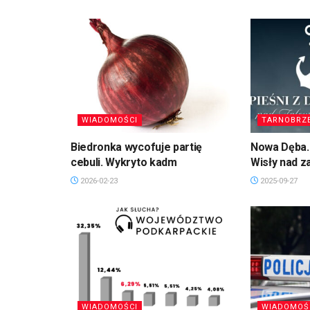
WIADOMOŚCI
TARNOBRZ
Biedronka wycofuje partię
Nowa Dęba. 
cebuli. Wykryto kadm
Wisły nad 
2026-02-23
2025-09-27
WIADOMOŚCI
WIADOMOŚ