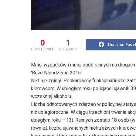
0
1
Share on Face
UDOSTĘPNIEŃ
OGLĄDANY
Mniej wypadków i mniej osób rannych na drogach r
'Boże Narodzenie 2015'.
Nikt nie zginął. Podkarpaccy funkcjonariusze zat
kierowcom. W ubiegłym roku policjanci ujawnili 3
wcześniej alkoholu.
Liczba odnotowanych zdarzeń w policyjnej staty
niż ubiegłoroczne. W ciągu trzech dni trwania ak
ubiegłym roku – 13). Rannych zostało 18 osób (w u
również liczba ujawnionych nietrzeźwych kierowcó
kierowcom, którzy wsiedli za kierownicę pomimo 