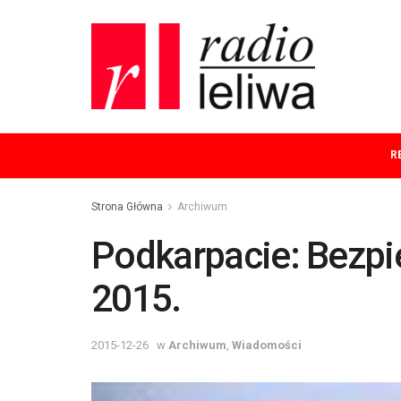
R
Strona Główna
Archiwum
Podkarpacie: Bezpi
2015.
2015-12-26
w
Archiwum
,
Wiadomości