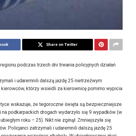
book
Share on Twitter
egionu podczas trzech dni trwania policyjnych działań
rzymali i udaremnili dalszą jazdę 25 nietrzeźwym
9 kierowców, którzy wsiedli za kierownicę pomimo wypicia
styce wskazuje, że tegoroczne święta są bezpieczniejsze
cji na podkarpackich drogach wydarzyło się 9 wypadków (w
biegłym roku – 25). Nikt nie zginął. Zmniejszyła się
w. Policjanci zatrzymali i udaremnili dalszą jazdę 25
spożywania wcześniej alkoholu. W ubiegłorocznej akcji