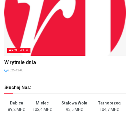
ARCHIWUM
W rytmie dnia
2025-12-08
Słuchaj Nas:
Dębica
Mielec
Stalowa Wola
Tarnobrzeg
89,2 MHz
102,4 MHz
93,5 MHz
104,7 MHz