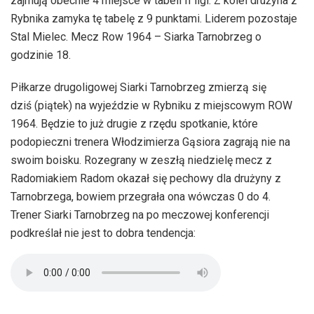
zajmują obecnie 4 miejsce w tabeli II ligi. Z kolei drużyna z
Rybnika zamyka tę tabelę z 9 punktami. Liderem pozostaje
Stal Mielec. Mecz Row 1964 – Siarka Tarnobrzeg o
godzinie 18.
Piłkarze drugoligowej Siarki Tarnobrzeg zmierzą się
dziś (piątek) na wyjeździe w Rybniku z miejscowym ROW
1964. Będzie to już drugie z rzędu spotkanie, które
podopieczni trenera Włodzimierza Gąsiora zagrają nie na
swoim boisku. Rozegrany w zeszłą niedzielę mecz z
Radomiakiem Radom okazał się pechowy dla drużyny z
Tarnobrzega, bowiem przegrała ona wówczas 0 do 4.
Trener Siarki Tarnobrzeg na po meczowej konferencji
podkreślał nie jest to dobra tendencja: