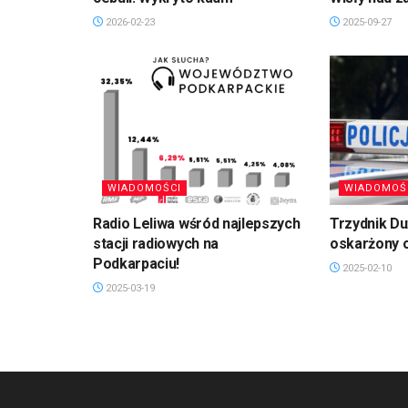
2026-02-23
2025-09-27
WIADOMOŚCI
WIADOMOŚ
Radio Leliwa wśród najlepszych
Trzydnik D
stacji radiowych na
oskarżony 
Podkarpaciu!
2025-02-10
2025-03-19