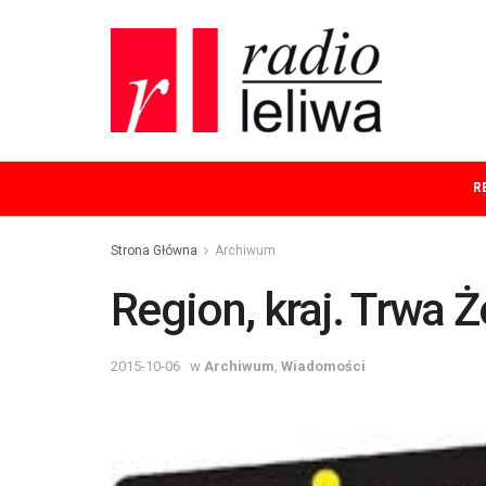
R
Strona Główna
Archiwum
Region, kraj. Trwa Ż
2015-10-06
w
Archiwum
,
Wiadomości