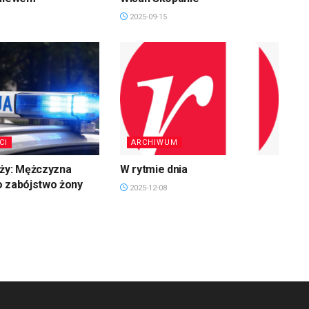
2025-09-15
CI
ARCHIWUM
uży: Mężczyzna
W rytmie dnia
o zabójstwo żony
2025-12-08