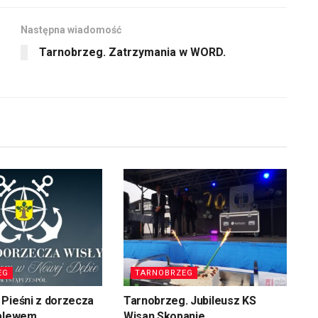
Następna wiadomość
Tarnobrzeg. Zatrzymania w WORD.
EG
TARNOBRZEG
Pieśni z dorzecza
Tarnobrzeg. Jubileusz KS
zalewem
Wisan Skopanie