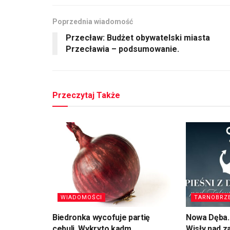
Poprzednia wiadomość
Przecław: Budżet obywatelski miasta
Przecławia – podsumowanie.
Przeczytaj Także
WIADOMOŚCI
TARNOBRZ
Biedronka wycofuje partię
Nowa Dęba. 
cebuli. Wykryto kadm
Wisły nad 