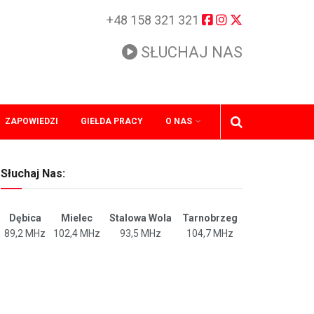
+48 158 321 321
SŁUCHAJ NAS
ZAPOWIEDZI
GIEŁDA PRACY
O NAS
Słuchaj Nas:
Dębica
Mielec
Stalowa Wola
Tarnobrzeg
89,2 MHz
102,4 MHz
93,5 MHz
104,7 MHz