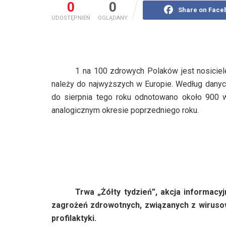
0
0
Share on Face
UDOSTĘPNIEŃ
OGLĄDANY
1 na 100 zdrowych Polaków jest nosici
należy do najwyższych w Europie. Według dany
do sierpnia tego roku odnotowano około 900
analogicznym okresie poprzedniego roku.
Trwa „Żółty tydzień”, akcja informac
zagrożeń zdrowotnych, związanych z wiruso
profilaktyki.