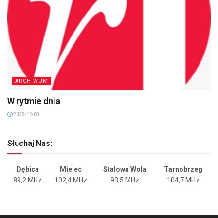
ARCHIWUM
W rytmie dnia
2025-12-08
Słuchaj Nas:
Dębica
Mielec
Stalowa Wola
Tarnobrzeg
89,2 MHz
102,4 MHz
93,5 MHz
104,7 MHz