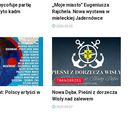
ycofuje partię
„Moje miasto” Eugeniusza
ryto kadm
Rajchela. Nowa wystawa w
mieleckiej Jadernówce
2026-02-20
TARNOBRZEG
t: Polscy artyści w
Nowa Dęba. Pieśni z dorzecza
Wisły nad zalewem
2025-09-27