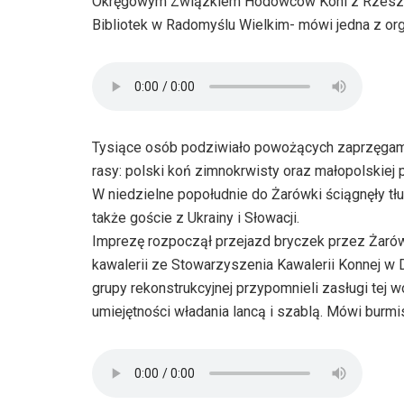
Okręgowym Związkiem Hodowców Koni z Rzeszo
Bibliotek w Radomyślu Wielkim- mówi jedna z or
Tysiące osób podziwiało powożących zaprzęgami,
rasy: polski koń zimnokrwisty oraz małopolskiej
W niedzielne popołudnie do Żarówki ściągnęły tłu
także goście z Ukrainy i Słowacji.
Imprezę rozpoczął przejazd bryczek przez Żarów
kawalerii ze Stowarzyszenia Kawalerii Konnej w D
grupy rekonstrukcyjnej przypomnieli zasługi tej w
umiejętności władania lancą i szablą. Mówi burm