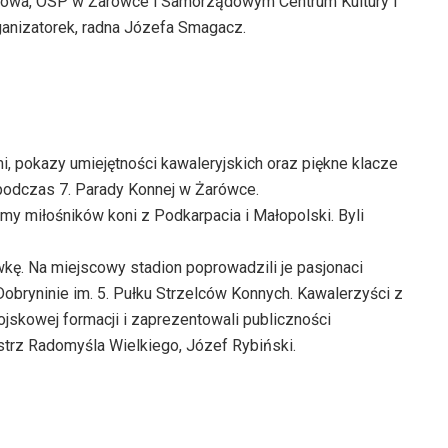
wa, OSP w Żarówce i Samorządowym Centrum Kultury i
ganizatorek, radna Józefa Smagacz.
 pokazy umiejętności kawaleryjskich oraz piękne klacze
 podczas 7. Parady Konnej w Żarówce.
my miłośników koni z Podkarpacia i Małopolski. Byli
kę. Na miejscowy stadion poprowadzili je pasjonaci
obryninie im. 5. Pułku Strzelców Konnych. Kawalerzyści z
ojskowej formacji i zaprezentowali publiczności
istrz Radomyśla Wielkiego, Józef Rybiński.