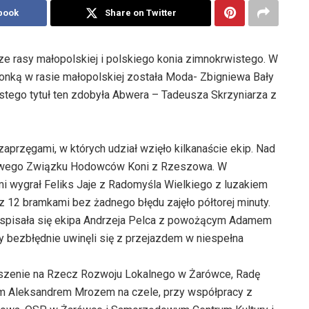
book
Share on Twitter
ze rasy małopolskiej i polskiego konia zimnokrwistego. W
ką w rasie małopolskiej została Moda- Zbigniewa Bały
stego tytuł ten zdobyła Abwera – Tadeusza Skrzyniarza z
aprzęgami, w których udział wzięło kilkanaście ekip. Nad
gowego Związku Hodowców Koni z Rzeszowa. W
 wygrał Feliks Jaje z Radomyśla Wielkiego z luzakiem
 12 bramkami bez żadnego błędu zajęło półtorej minuty.
j spisała się ekipa Andrzeja Pelca z powożącym Adamem
 bezbłędnie uwinęli się z przejazdem w niespełna
yszenie na Rzecz Rozwoju Lokalnego w Żarówce, Radę
m Aleksandrem Mrozem na czele, przy współpracy z