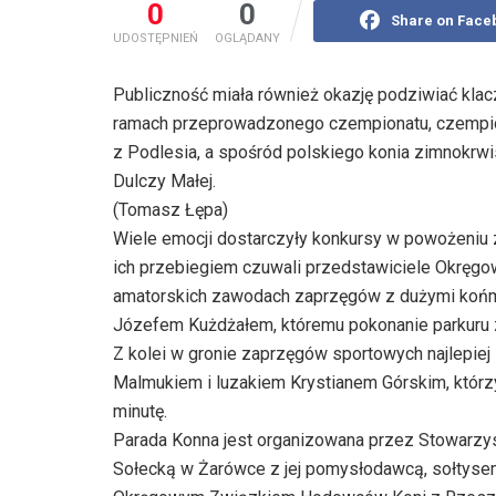
0
0
Share on Face
UDOSTĘPNIEŃ
OGLĄDANY
Publiczność miała również okazję podziwiać klac
ramach przeprowadzonego czempionatu, czempion
z Podlesia, a spośród polskiego konia zimnokrwi
Dulczy Małej.
(Tomasz Łępa)
Wiele emocji dostarczyły konkursy w powożeniu z
ich przebiegiem czuwali przedstawiciele Okrę
amatorskich zawodach zaprzęgów z dużymi końmi
Józefem Kużdżałem, któremu pokonanie parkuru z
Z kolei w gronie zaprzęgów sportowych najlepie
Malmukiem i luzakiem Krystianem Górskim, którzy
minutę.
Parada Konna jest organizowana przez Stowarz
Sołecką w Żarówce z jej pomysłodawcą, sołtyse