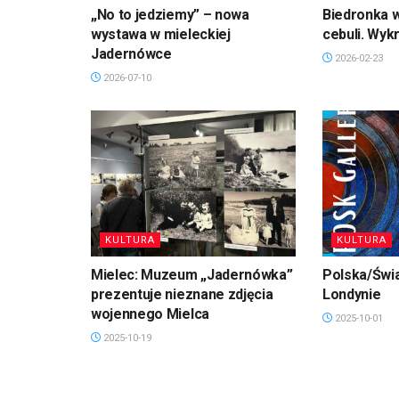
„No to jedziemy” – nowa
Biedronka w
wystawa w mieleckiej
cebuli. Wyk
Jadernówce
2026-02-23
2026-07-10
KULTURA
KULTURA
Mielec: Muzeum „Jadernówka”
Polska/Świa
prezentuje nieznane zdjęcia
Londynie
wojennego Mielca
2025-10-01
2025-10-19