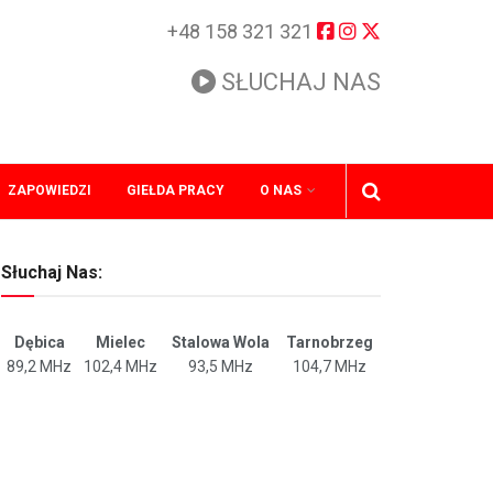
+48 158 321 321
SŁUCHAJ NAS
ZAPOWIEDZI
GIEŁDA PRACY
O NAS
Słuchaj Nas:
Dębica
Mielec
Stalowa Wola
Tarnobrzeg
89,2 MHz
102,4 MHz
93,5 MHz
104,7 MHz