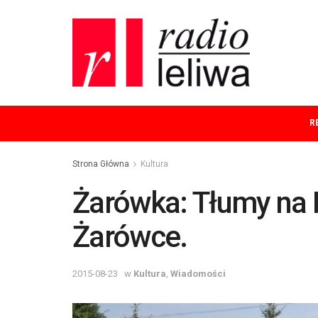
R
Strona Główna
Kultura
Żarówka: Tłumy na 
Żarówce.
2015-08-23
w
Kultura
,
Wiadomości